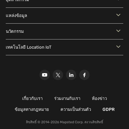
การแบ่งกลุ่มผู้ชม
การโฆษณาตามตำแหน่ง
Technology
การแชร์ตำแหน่ง
การนำทางในร่ม-นอกร่ม
Geofencing
ซอฟต์แวร์ Marketing CRM
อุตสาหกรรม
ค้าปลีกขนาดใหญ่ (Big Box)
การแสดงผลรูปแบบ
การวิเคราะห์แบบเรียลไทม์
แหล่งข้อมูล
ระบบจัดการคอนเทนต์ (CMS)
การผสานรวม API และ SDK
Geo-Conquesting
Proximity Marketing
สำนักงานองค์กร
สถาบันอุดมศึกษา
การวิเคราะห์เชิงคาดการณ์
ข้อมูลเชิงลึกลูกค้า
บล็อก
แหล่งข้อมูลสำหรับนักพัฒนา
นวัตกรรม
การแปลภาษา (Localization)
โรงพยาบาลและการดูแล
สถานที่ประวัติศาสตร์และ
ซอฟต์แวร์ Location Analytics
Media Library
Location Intelligence
ทำไมต้อง Mapsted
นวัตกรรมของเรา
สุขภาพ
วัฒนธรรม
Glossary
เทคโนโลยี Location IoT
งานวิจัยของเรา
สถานพักผ่อนและนันทนาการ
สนามกีฬา
Mapsted Badge
Mapsted Flow
ศูนย์จัดงานหลายอีเวนต์
ศูนย์กลางการขนส่ง
Mapsted Tag
Uplift Store สำหรับค้าปลีก
ศูนย์การค้าและห้างสรรพสินค้า
โรงงานอุตสาหกรรมและการ
ผลิต
เกี่ยวกับเรา
ร่วมงานกับเรา
ห้องข่าว
พื้นที่ธรรมชาติและการอนุรักษ์
ข้อมูลทางกฎหมาย
ความเป็นส่วนตัว
GDPR
ลิขสิทธิ์ © 2014-2026 Mapsted Corp. สงวนลิขสิทธิ์