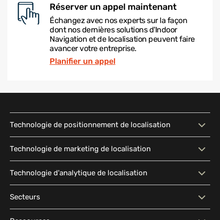
Réserver un appel maintenant
Échangez avec nos experts sur la façon
dont nos dernières solutions d'Indoor
Navigation et de localisation peuvent faire
avancer votre entreprise.
Planifier un appel
Technologie de positionnement de localisation
Technologie de
Carte interactive
Technologie de marketing de localisation
positionnement de
localisation
Technologie de marketing de
Messagerie contextuelle
Technologie d'analytique de localisation
localisation
Recherche intelligente
Indoor Navigation
Technologie d'analytique de
Analyse du flux de trafic
Secteurs
Segmentation d'audience
Publicité basée sur la
Wayfinding
Accessibilité
localisation
localisation
Secteurs
Grandes surfaces
Partage de localisation
Navigation extérieure-