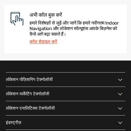
अभी कॉल बुक करें
हमारे विशेषज्ञों से जुड़ें और जानें कि हमारे नवीनतम Indoor
Navigation और लोकेशन सॉल्यूशंस आपके बिज़नेस को
कैसे आगे बढ़ा सकते हैं।
कॉल शेड्यूल करें
लोकेशन पोज़िशनिंग टेक्नोलॉजी
लोकेशन पोज़िशनिंग टेक्नोलॉजी
इंटरैक्टिव मैप
लोकेशन मार्केटिंग टेक्नोलॉजी
इंटेलिजेंट सर्च
Indoor Navigation
लोकेशन मार्केटिंग टेक्नोलॉजी
कॉन्टेक्स्चुअल मैसेजिंग
लोकेशन एनालिटिक्स टेक्नोलॉजी
Wayfinding
एक्सेसिबिलिटी
ऑडियंस सेगमेंटेशन
लोकेशन-बेस्ड एडवरटाइज़िंग
लोकेशन एनालिटिक्स टेक्नोलॉजी
ट्रैफ़िक फ़्लो एनालिसिस
इंडस्ट्रीज़
लोकेशन शेयरिंग
आउटडोर-Indoor Navigation
मार्केटिंग CRM सॉफ़्टवेयर
जियोफ़ेंसिंग