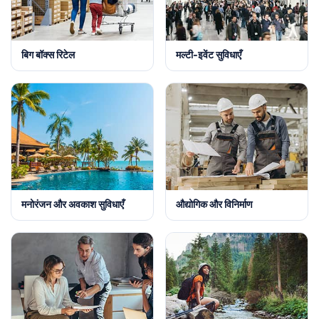
बिग बॉक्स रिटेल
मल्टी-इवेंट सुविधाएँ
मनोरंजन और अवकाश सुविधाएँ
औद्योगिक और विनिर्माण