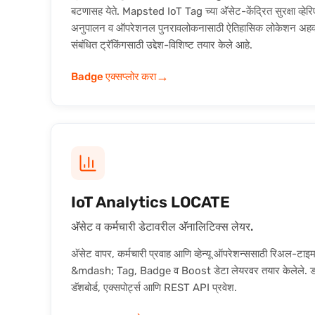
बटणासह येते. Mapsted IoT Tag च्या अ‍ॅसेट-केंद्रित सुरक्षा व्हेर
अनुपालन व ऑपरेशनल पुनरावलोकनासाठी ऐतिहासिक लोकेशन अह
संबंधित ट्रॅकिंगसाठी उद्देश-विशिष्ट तयार केले आहे.
→
Badge एक्सप्लोर करा
IoT Analytics LOCATE
अ‍ॅसेट व कर्मचारी डेटावरील अ‍ॅनालिटिक्स लेयर.
अ‍ॅसेट वापर, कर्मचारी प्रवाह आणि व्हेन्यू ऑपरेशन्ससाठी रिअल-टाइ
&mdash; Tag, Badge व Boost डेटा लेयरवर तयार केलेले. डाउ
डॅशबोर्ड, एक्सपोर्ट्स आणि REST API प्रवेश.