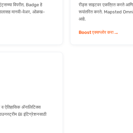
िएंट्सच्या विपरीत, Badge हे
रीड्स साइटवर एकत्रित करते आणि त्
वालासह मानवी-वेअर, ओळख-
रूपांतरित करते. Mapsted Omni 
आहे.
→
Boost एक्सप्लोर करा
म व ऐतिहासिक अ‍ॅनालिटिक्स
नस्ट्रीम BI इंटिग्रेशनसाठी