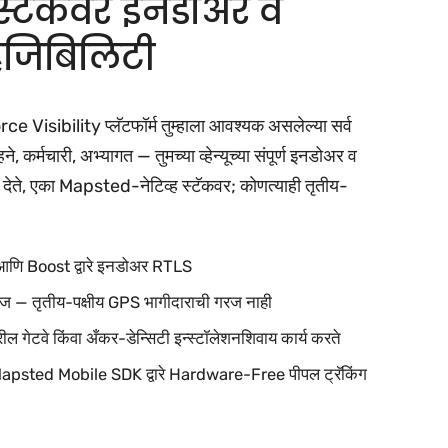
स्टॅकवर इनडोअर व
िजिबिलिटी
isibility प्लॅटफॉर्म तुम्हाला आवश्यक असलेल्या सर्व
ने, कर्मचारी, अभ्यागत — तुमच्या व्हेन्यूच्या संपूर्ण इनडोअर व
ते, एका Mapsted-नेटिव्ह स्टॅकवर; कोणत्याही तृतीय-
ि Boost द्वारे इनडोअर RTLS
ेज — तृतीय-पक्षीय GPS भागीदाराची गरज नाही
टवे किंवा अँकर-डेन्सिटी इन्स्टॉलेशनशिवाय कार्य करते
र Mapsted Mobile SDK द्वारे Hardware-Free पीपल ट्रॅकिंग