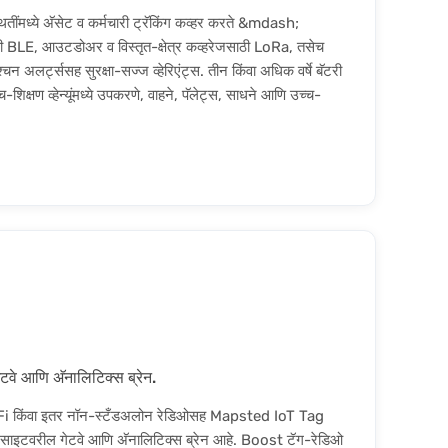
ींमध्ये अ‍ॅसेट व कर्मचारी ट्रॅकिंग कव्हर करते &mdash;
गसाठी BLE, आउटडोअर व विस्तृत-क्षेत्र कव्हरेजसाठी LoRa, तसेच
 अलर्ट्ससह सुरक्षा-सज्ज व्हेरिएंट्स. तीन किंवा अधिक वर्षे बॅटरी
शिक्षण व्हेन्यूंमध्ये उपकरणे, वाहने, पॅलेट्स, साधने आणि उच्च-
े आणि अ‍ॅनालिटिक्स ब्रेन.
 किंवा इतर नॉन-स्टँडअलोन रेडिओसह Mapsted IoT Tag
ूंसाठी साइटवरील गेटवे आणि अ‍ॅनालिटिक्स ब्रेन आहे. Boost टॅग-रेडिओ