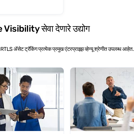
bility सेवा देणारे उद्योग
‍ॅसेट ट्रॅकिंग प्रत्येक प्रमुख एंटरप्राइझ व्हेन्यू श्रेणीत उपलब्ध आहेत. खाली