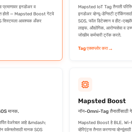
्या प्रमाणावर इनडोअर व
Mapsted IoT Tag तैनाती परिस्थित
नात होतो — Mapsted Boost गेटवे
इनडोअर व्हेन्यू-डेन्सिटी ट्रॅकिं
S सिस्टमला आवश्यक अँकर
SOS, फॉल डिटेक्शन व हीट-एक्झॉश्चन
लाइफ. औद्योगिक, आरोग्यसेवा व उच्च-
जोखीम कर्मचारी ट्रॅक करते.
→
Tag एक्सप्लोर करा
Mapsted Boost
 SOS मानक.
नॉन-Omni-Tag तैनातींसाठी गेटव
मर्पित वेअरेबल आहे &mdash;
Mapsted Boost हे BLE, Wi-Fi
लीन वर्कफ्लोसाठी मानक SOS
व्हेरिएंट्स तैनात करणाऱ्या व्हेन्य