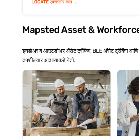
→
LOCATE एक्सप्लोर करा
Mapsted Asset & Workforce Visi
इनडोअर व आउटडोअर अ‍ॅसेट ट्रॅकिंग, BLE अ‍ॅसेट ट्रॅकिंग आणि RTLS अ
तपशीलवार आढाव्याकडे नेतो.