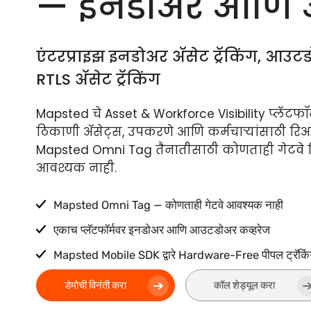
— इनडोअर आणि
एंटरप्राइझ इनडोअर अ‍ॅसेट ट्रॅकिंग, आउटड
RTLS अ‍ॅसेट ट्रॅकिंग
Mapsted चे Asset & Workforce Visibility प्लॅ
ठिकाणी अ‍ॅसेट्स, उपकरणे आणि कर्मचाऱ्यांसाठी र
Mapsted Omni Tag तैनातीसाठी कोणताही गेटवे क
आवश्यक नाही.
Mapsted Omni Tag — कोणताही गेटवे आवश्यक नाही
एकाच प्लॅटफॉर्मवर इनडोअर आणि आउटडोअर कव्हरेज
Mapsted Mobile SDK द्वारे Hardware-Free पीपल ट्रॅकिं
डेमोची विनंती करा
कॉल शेड्यूल करा