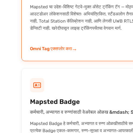
Mapsted चा उद्देश-विशिष्ट गेटवे-मुक्त अ‍ॅसेट ट्रॅकिंग टॅग — मोठ
आउटडोअर लोकेशनसाठी विशेषतः अभियांत्रिकित. स्टँडअलोन तै
नाही, Total Station कॅलिब्रेशन नाही, आणि लेगसी UWB RTL
डेन्सिटी नाही. खरेदीपासून लाइव्ह ट्रॅकिंगपर्यंतचा वेगवान मार्ग.
→
Omni Tag एक्सप्लोर करा
Mapsted Badge
कर्मचारी, अभ्यागत व रुग्णांसाठी वेअरेबल ओळख &mdash;
Mapsted Badge हे कर्मचारी, अभ्यागत व रुग्ण ओळखीसाठीचे स
प्रत्येक Badge एकल-कामगार, रुग्ण-सुरक्षा व अभ्यागत-आपत्का