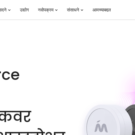
पादने
उद्योग
नवोपक्रम
संसाधने
आमच्याबद्दल
rce
टॅकवर