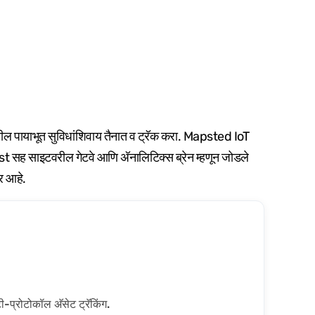
रील पायाभूत सुविधांशिवाय तैनात व ट्रॅक करा. Mapsted IoT
t सह साइटवरील गेटवे आणि अ‍ॅनालिटिक्स ब्रेन म्हणून जोडले
र आहे.
ी-प्रोटोकॉल अ‍ॅसेट ट्रॅकिंग.