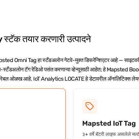
्टॅक तयार करणारी उत्पादने
े. Mapsted Omni Tag हा स्टँडअलोन गेटवे-मुक्त डिफरेन्शिएटर आहे — साइटव
-स्टँडअलोन टॅग रेडिओ पसंत करणाऱ्या व्हेन्यूसाठी आहेत; हे Mapsted Boos
वेअरेबल ओळख आहे. IoT Analytics LOCATE हे डेटावरील अ‍ॅनालिटिक्स लेय
Mapsted IoT Tag
३+ वर्षे बॅटरी लाइफ असलेले मल्ट