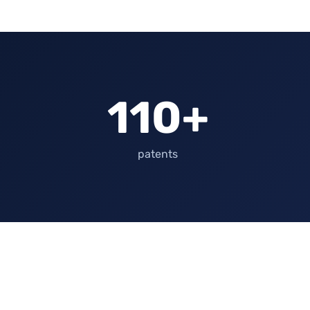
110+
patents