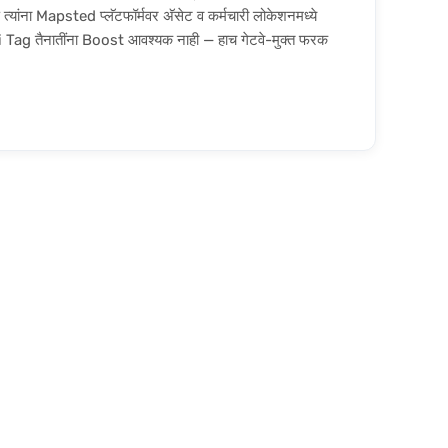
यांना Mapsted प्लॅटफॉर्मवर अ‍ॅसेट व कर्मचारी लोकेशनमध्ये
Tag तैनातींना Boost आवश्यक नाही — हाच गेटवे-मुक्त फरक