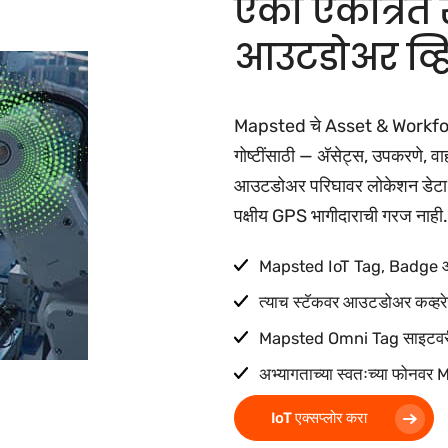
एका एकत्रित 
आउटडोअर व्ह
Mapsted चे Asset & Workforce V
गोष्टींसाठी — अ‍ॅसेट्स, उपकरणे, वाह
आउटडोअर परिघावर लोकेशन डेटा दे
पक्षीय GPS भागीदाराची गरज नाही.
Mapsted IoT Tag, Badge आण
त्याच स्टॅकवर आउटडोअर कव्हर
Mapsted Omni Tag साइटवरील गे
अभ्यागताच्या स्वतःच्या फोनव
IoT एक्सप्लोर करा