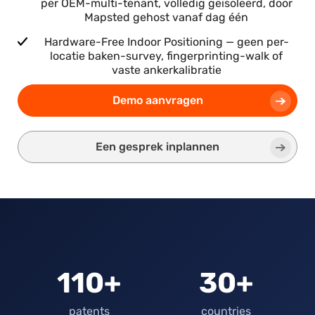
per OEM-multi-tenant, volledig geïsoleerd, door
Mapsted gehost vanaf dag één
Hardware-Free Indoor Positioning — geen per-
locatie baken-survey, fingerprinting-walk of
vaste ankerkalibratie
Demo aanvragen
Een gesprek inplannen
110+
30+
patents
countries