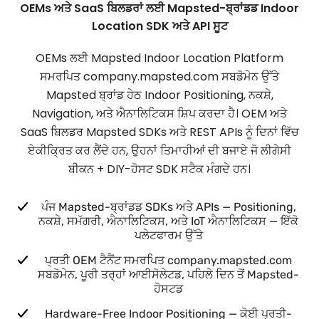
OEMs ਅਤੇ SaaS ਬਿਲਡਰਾਂ ਲਈ Mapsted-ਬ੍ਰਾਂਡਡ Indoor
Location SDK ਅਤੇ API ਸੂਟ
OEMs ਲਈ Mapsted Indoor Location Platform
ਸਮਰਪਿਤ company.mapsted.com ਸਬਡੋਮੇਨ ਉੱਤੇ
Mapsted ਬ੍ਰਾਂਡ ਹੇਠ Indoor Positioning, ਨਕਸ਼ੇ,
Navigation, ਅਤੇ ਐਨਾਲਿਟਿਕਸ ਸ਼ਿਪ ਕਰਦਾ ਹੈ। OEM ਅਤੇ
SaaS ਬਿਲਡਰ Mapsted SDKs ਅਤੇ REST APIs ਨੂੰ ਦਿਨਾਂ ਵਿੱਚ
ਏਕੀਕ੍ਰਿਤ ਕਰ ਲੈਂਦੇ ਹਨ, ਉਹਨਾਂ ਤਿਮਾਹੀਆਂ ਦੀ ਬਜਾਏ ਜੋ ਲੀਗੇਸੀ
ਬੀਕਨ + DIY-ਹੋਸਟ SDK ਸਟੈਕ ਮੰਗਦੇ ਹਨ।
ਪੰਜ Mapsted-ਬ੍ਰਾਂਡਡ SDKs ਅਤੇ APIs — Positioning,
ਨਕਸ਼ੇ, ਸਮੱਗਰੀ, ਐਨਾਲਿਟਿਕਸ, ਅਤੇ IoT ਐਨਾਲਿਟਿਕਸ — ਇੱਕੋ
ਪਲੇਟਫਾਰਮ ਉੱਤੇ
ਪ੍ਰਤੀ OEM ਟੈਨੈਂਟ ਸਮਰਪਿਤ company.mapsted.com
ਸਬਡੋਮੇਨ, ਪੂਰੀ ਤਰ੍ਹਾਂ ਆਈਸੋਲੇਟਡ, ਪਹਿਲੇ ਦਿਨ ਤੋਂ Mapsted-
ਹੋਸਟਡ
Hardware-Free Indoor Positioning — ਕੋਈ ਪ੍ਰਤੀ-