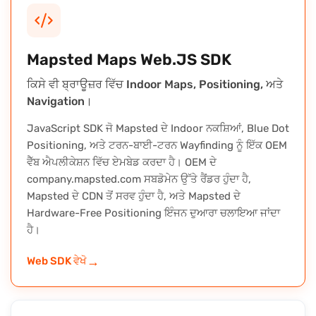
Mapsted Maps Web.JS SDK
ਕਿਸੇ ਵੀ ਬ੍ਰਾਊਜ਼ਰ ਵਿੱਚ Indoor Maps, Positioning, ਅਤੇ
Navigation।
JavaScript SDK ਜੋ Mapsted ਦੇ Indoor ਨਕਸ਼ਿਆਂ, Blue Dot
Positioning, ਅਤੇ ਟਰਨ-ਬਾਈ-ਟਰਨ Wayfinding ਨੂੰ ਇੱਕ OEM
ਵੈੱਬ ਐਪਲੀਕੇਸ਼ਨ ਵਿੱਚ ਏਮਬੇਡ ਕਰਦਾ ਹੈ। OEM ਦੇ
company.mapsted.com ਸਬਡੋਮੇਨ ਉੱਤੇ ਰੈਂਡਰ ਹੁੰਦਾ ਹੈ,
Mapsted ਦੇ CDN ਤੋਂ ਸਰਵ ਹੁੰਦਾ ਹੈ, ਅਤੇ Mapsted ਦੇ
Hardware-Free Positioning ਇੰਜਨ ਦੁਆਰਾ ਚਲਾਇਆ ਜਾਂਦਾ
ਹੈ।
→
Web SDK ਵੇਖੋ