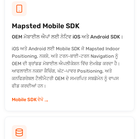
Mapsted Mobile SDK
OEM ਮੋਬਾਈਲ ਐਪਾਂ ਲਈ ਨੇਟਿਵ iOS ਅਤੇ Android SDK।
iOS ਅਤੇ Android ਲਈ Mobile SDK ਜੋ Mapsted Indoor
Positioning, ਨਕਸ਼ੇ, ਅਤੇ ਟਰਨ-ਬਾਈ-ਟਰਨ Navigation ਨੂੰ
OEM ਦੀ ਬ੍ਰਾਂਡਡ ਮੋਬਾਈਲ ਐਪਲੀਕੇਸ਼ਨ ਵਿੱਚ ਏਮਬੇਡ ਕਰਦਾ ਹੈ।
ਆਫਲਾਈਨ ਨਕਸ਼ਾ ਕੈਚਿੰਗ, ਘੱਟ-ਪਾਵਰ Positioning, ਅਤੇ
ਕਨਫਿਗਰੇਬਲ ਟੈਲੀਮੈਟਰੀ OEM ਦੇ ਸਮਰਪਿਤ ਸਬਡੋਮੇਨ ਨੂੰ ਵਾਪਸ
ਫੀਡ ਕਰਦੀਆਂ ਹਨ।
→
Mobile SDK ਵੇਖੋ