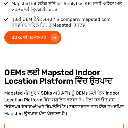
Mapsted IoT ਸਟੈਕ ਉੱਤੇ IoT Analytics API ਰਾਹੀਂ ਅਸਿਟ ਅਤੇ
ਕਰਮਚਾਰੀ ਦ੍ਰਿਸ਼ਟੀਗੋਚਰਤਾ
ਪ੍ਰਤੀ OEM ਟੈਨੈਂਟ ਸਮਰਪਿਤ company.mapsted.com
ਸਬਡੋਮੇਨ, ਪਹਿਲੇ ਦਿਨ ਤੋਂ Mapsted-ਹੋਸਟਡ
SDKs ਦੀ ਪੜਚੋਲ ਕਰੋ
OEMs ਲਈ Mapsted Indoor
Location Platform ਵਿੱਚ ਉਤਪਾਦ
Mapsted ਪੰਜ ਪੂਰਕ SDKs ਅਤੇ APIs ਨੂੰ OEMs ਲਈ ਇੱਕ Indoor
Location Platform ਵਿੱਚ ਸੰਗਠਿਤ ਕਰਦਾ ਹੈ। ਹੇਠਾਂ ਹਰ ਉਤਪਾਦ
ਡਿਵੈਲਪਰ ਵੇਰਵਿਆਂ ਅਤੇ ਡਿਪਲੌਇਮੈਂਟ ਮਾਰਗਦਰਸ਼ਨ ਨਾਲ ਇੱਕ ਸਮਰਪਿਤ
Mapsted ਉਤਪਾਦ ਪੰਨਾ ਖੋਲ੍ਹਦਾ ਹੈ।