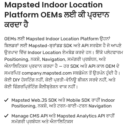
Mapsted Indoor Location
Platform OEMs ਲਈ ਕੀ ਪ੍ਰਦਾਨ
ਕਰਦਾ ਹੈ
OEMs ਲਈ Mapsted Indoor Location Platform ਉਹਨਾਂ
ਬਿਲਡਰਾਂ ਲਈ Mapsted-ਬ੍ਰਾਂਡਡ SDK ਅਤੇ API ਸਰਫੇਸ ਹੈ ਜੋ ਆਪਣੇ
ਉਤਪਾਦ ਵਿੱਚ Indoor Location ਏਮਬੇਡ ਕਰਦੇ ਹਨ। ਇੱਕੋ ਪਲੇਟਫਾਰਮ
Positioning, ਨਕਸ਼ੇ, Navigation, ਸਮੱਗਰੀ ਪ੍ਰਬੰਧਨ, ਅਤੇ
ਐਨਾਲਿਟਿਕਸ ਪ੍ਰਦਾਨ ਕਰਦਾ ਹੈ — ਹਰ SDK ਅਤੇ API ਕਾਲ OEM ਦੇ
ਸਮਰਪਿਤ company.mapsted.com ਸਬਡੋਮੇਨ ਤੋਂ ਉਤਪੰਨ ਹੁੰਦੀ ਹੈ।
ਕੋਈ DIY ਹੋਸਟਿੰਗ ਨਹੀਂ, ਕੋਈ ਪ੍ਰਤੀ-ਵੇਨਿਊ ਬੀਕਨ ਸਰਵੇ ਨਹੀਂ, ਅਤੇ
ਕੋਈ ਫਿੰਗਰਪ੍ਰਿੰਟਿੰਗ ਕੈਲੀਬ੍ਰੇਸ਼ਨ ਵਾਕ ਨਹੀਂ।
Mapsted Web.JS SDK ਅਤੇ Mobile SDK ਰਾਹੀਂ Indoor
Positioning, ਨਕਸ਼ੇ, ਅਤੇ ਟਰਨ-ਬਾਈ-ਟਰਨ Navigation
Manage CMS API ਅਤੇ Mapsted Analytics API ਰਾਹੀਂ
ਸਮੱਗਰੀ ਪ੍ਰਬੰਧਨ ਅਤੇ ਐਨਾਲਿਟਿਕਸ