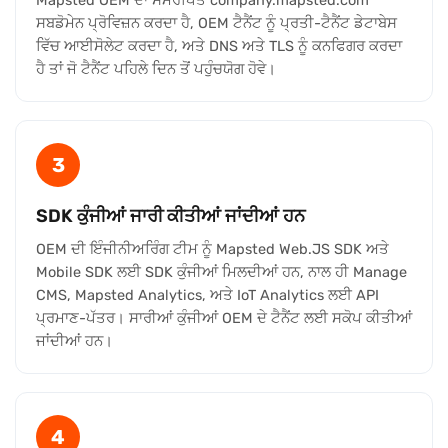
Mapsted OEM ਦਾ ਸਮਰਪਿਤ company.mapsted.com
ਸਬਡੋਮੇਨ ਪ੍ਰੋਵਿਜ਼ਨ ਕਰਦਾ ਹੈ, OEM ਟੈਨੈਂਟ ਨੂੰ ਪ੍ਰਤੀ-ਟੈਨੈਂਟ ਡੇਟਾਬੇਸ
ਵਿੱਚ ਆਈਸੋਲੇਟ ਕਰਦਾ ਹੈ, ਅਤੇ DNS ਅਤੇ TLS ਨੂੰ ਕਨਫਿਗਰ ਕਰਦਾ
ਹੈ ਤਾਂ ਜੋ ਟੈਨੈਂਟ ਪਹਿਲੇ ਦਿਨ ਤੋਂ ਪਹੁੰਚਯੋਗ ਹੋਵੇ।
3
SDK ਕੁੰਜੀਆਂ ਜਾਰੀ ਕੀਤੀਆਂ ਜਾਂਦੀਆਂ ਹਨ
OEM ਦੀ ਇੰਜੀਨੀਅਰਿੰਗ ਟੀਮ ਨੂੰ Mapsted Web.JS SDK ਅਤੇ
Mobile SDK ਲਈ SDK ਕੁੰਜੀਆਂ ਮਿਲਦੀਆਂ ਹਨ, ਨਾਲ ਹੀ Manage
CMS, Mapsted Analytics, ਅਤੇ IoT Analytics ਲਈ API
ਪ੍ਰਮਾਣ-ਪੱਤਰ। ਸਾਰੀਆਂ ਕੁੰਜੀਆਂ OEM ਦੇ ਟੈਨੈਂਟ ਲਈ ਸਕੋਪ ਕੀਤੀਆਂ
ਜਾਂਦੀਆਂ ਹਨ।
4