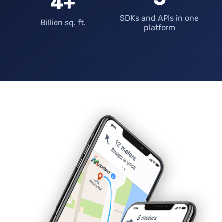
4+
SDKs and APIs in one
Billion sq. ft.
platform