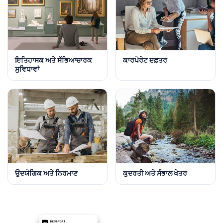
ਇਤਿਹਾਸਕ ਅਤੇ ਸੱਭਿਆਚਾਰਕ
ਕਾਰਪੋਰੇਟ ਦਫ਼ਤਰ
ਸੁਵਿਧਾਵਾਂ
ਉਦਯੋਗਿਕ ਅਤੇ ਨਿਰਮਾਣ
ਕੁਦਰਤੀ ਅਤੇ ਸੰਭਾਲ ਖੇਤਰ