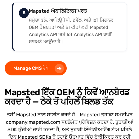
Mapsted ਐਨਾਲਿਟਿਕਸ ਪਰਤ
5
ਸਮੁੱਚਾ ਫਲੋ, ਆਕਿਊਪੈਂਸੀ, ਡਵੈੱਲ, ਅਤੇ IoT ਸਿਗਨਲ
OEM ਡੈਸ਼ਬੋਰਡਾਂ ਅਤੇ BI ਫੀਡਾਂ ਲਈ Mapsted
Analytics API ਅਤੇ IoT Analytics API ਰਾਹੀਂ
ਸਾਹਮਣੇ ਆਉਂਦਾ ਹੈ।
Manage CMS ਵੇਖੋ
Mapsted ਇੱਕ OEM ਨੂੰ ਕਿਵੇਂ ਆਨਬੋਰਡ
ਕਰਦਾ ਹੈ — ਠੇਕੇ ਤੋਂ ਪਹਿਲੇ ਬਿਲਡ ਤੱਕ
ਤੁਸੀਂ Mapsted ਨਾਲ ਸਾਈਨ ਕਰਦੇ ਹੋ। Mapsted ਤੁਹਾਡਾ ਸਮਰਪਿਤ
company.mapsted.com ਸਬਡੋਮੇਨ ਪ੍ਰੋਵਿਜ਼ਨ ਕਰਦਾ ਹੈ, ਤੁਹਾਡੀਆਂ
SDK ਕੁੰਜੀਆਂ ਜਾਰੀ ਕਰਦਾ ਹੈ, ਅਤੇ ਤੁਹਾਡੀ ਇੰਜੀਨੀਅਰਿੰਗ ਟੀਮ ਪਹਿਲੇ
ਦਿਨ Mapsted SDKs ਨੂੰ ਤੁਹਾਡੇ ਉਤਪਾਦ ਵਿੱਚ ਏਕੀਕ੍ਰਿਤ ਕਰ ਰਹੀ