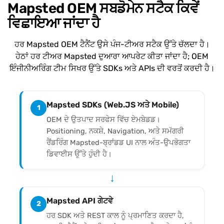
Mapsted OEM ਸਬਡੋਮੇਨ ਸਟੈਕ ਕਿਵੇਂ
ਵਿਛਾਇਆ ਜਾਂਦਾ ਹੈ
ਹਰ Mapsted OEM ਟੈਨੈਂਟ ਉਸੇ ਪੰਜ-ਟੀਅਰ ਸਟੈਕ ਉੱਤੇ ਚੱਲਦਾ ਹੈ।
ਹੇਠਾਂ ਹਰ ਟੀਅਰ Mapsted ਦੁਆਰਾ ਆਪਰੇਟ ਕੀਤਾ ਜਾਂਦਾ ਹੈ; OEM
ਇੰਜੀਨੀਅਰਿੰਗ ਟੀਮ ਸਿਖਰ ਉੱਤੇ SDKs ਅਤੇ APIs ਦੀ ਵਰਤੋਂ ਕਰਦੀ ਹੈ।
Mapsted SDKs (Web.JS ਅਤੇ Mobile)
1
OEM ਦੇ ਉਤਪਾਦ ਸਰਫੇਸ ਵਿੱਚ ਏਮਬੇਡਡ।
Positioning, ਨਕਸ਼ੇ, Navigation, ਅਤੇ ਸਮੱਗਰੀ
ਰੈਂਡਰਿੰਗ Mapsted-ਬ੍ਰਾਂਡਡ UI ਨਾਲ ਅੰਤ-ਉਪਭੋਗਤਾ
ਡਿਵਾਈਸ ਉੱਤੇ ਹੁੰਦੀ ਹੈ।
↓
Mapsted API ਗੇਟਵੇ
2
ਹਰ SDK ਅਤੇ REST ਕਾਲ ਨੂੰ ਪ੍ਰਮਾਣਿਤ ਕਰਦਾ ਹੈ,