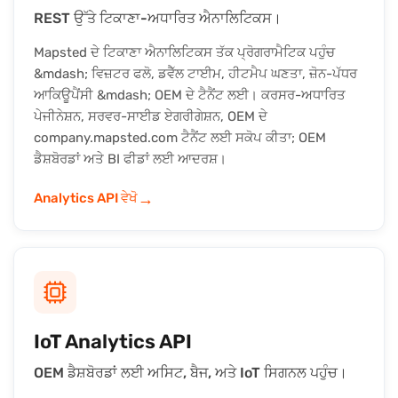
REST ਉੱਤੇ ਟਿਕਾਣਾ-ਅਧਾਰਿਤ ਐਨਾਲਿਟਿਕਸ।
Mapsted ਦੇ ਟਿਕਾਣਾ ਐਨਾਲਿਟਿਕਸ ਤੱਕ ਪ੍ਰੋਗਰਾਮੈਟਿਕ ਪਹੁੰਚ
&mdash; ਵਿਜ਼ਟਰ ਫਲੋ, ਡਵੈੱਲ ਟਾਈਮ, ਹੀਟਮੈਪ ਘਣਤਾ, ਜ਼ੋਨ-ਪੱਧਰ
ਆਕਿਊਪੈਂਸੀ &mdash; OEM ਦੇ ਟੈਨੈਂਟ ਲਈ। ਕਰਸਰ-ਅਧਾਰਿਤ
ਪੇਜੀਨੇਸ਼ਨ, ਸਰਵਰ-ਸਾਈਡ ਏਗਰੀਗੇਸ਼ਨ, OEM ਦੇ
company.mapsted.com ਟੈਨੈਂਟ ਲਈ ਸਕੋਪ ਕੀਤਾ; OEM
ਡੈਸ਼ਬੋਰਡਾਂ ਅਤੇ BI ਫੀਡਾਂ ਲਈ ਆਦਰਸ਼।
→
Analytics API ਵੇਖੋ
IoT Analytics API
OEM ਡੈਸ਼ਬੋਰਡਾਂ ਲਈ ਅਸਿਟ, ਬੈਜ, ਅਤੇ IoT ਸਿਗਨਲ ਪਹੁੰਚ।