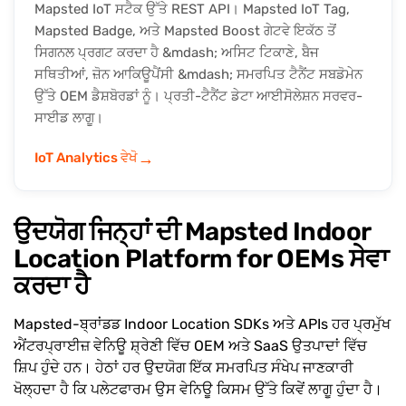
Mapsted IoT ਸਟੈਕ ਉੱਤੇ REST API। Mapsted IoT Tag,
Mapsted Badge, ਅਤੇ Mapsted Boost ਗੇਟਵੇ ਇਕੱਠ ਤੋਂ
ਸਿਗਨਲ ਪ੍ਰਗਟ ਕਰਦਾ ਹੈ &mdash; ਅਸਿਟ ਟਿਕਾਣੇ, ਬੈਜ
ਸਥਿਤੀਆਂ, ਜ਼ੋਨ ਆਕਿਊਪੈਂਸੀ &mdash; ਸਮਰਪਿਤ ਟੈਨੈਂਟ ਸਬਡੋਮੇਨ
ਉੱਤੇ OEM ਡੈਸ਼ਬੋਰਡਾਂ ਨੂੰ। ਪ੍ਰਤੀ-ਟੈਨੈਂਟ ਡੇਟਾ ਆਈਸੋਲੇਸ਼ਨ ਸਰਵਰ-
ਸਾਈਡ ਲਾਗੂ।
→
IoT Analytics ਵੇਖੋ
ਉਦਯੋਗ ਜਿਨ੍ਹਾਂ ਦੀ Mapsted Indoor
Location Platform for OEMs ਸੇਵਾ
ਕਰਦਾ ਹੈ
Mapsted-ਬ੍ਰਾਂਡਡ Indoor Location SDKs ਅਤੇ APIs ਹਰ ਪ੍ਰਮੁੱਖ
ਐਂਟਰਪ੍ਰਾਈਜ਼ ਵੇਨਿਊ ਸ਼੍ਰੇਣੀ ਵਿੱਚ OEM ਅਤੇ SaaS ਉਤਪਾਦਾਂ ਵਿੱਚ
ਸ਼ਿਪ ਹੁੰਦੇ ਹਨ। ਹੇਠਾਂ ਹਰ ਉਦਯੋਗ ਇੱਕ ਸਮਰਪਿਤ ਸੰਖੇਪ ਜਾਣਕਾਰੀ
ਖੋਲ੍ਹਦਾ ਹੈ ਕਿ ਪਲੇਟਫਾਰਮ ਉਸ ਵੇਨਿਊ ਕਿਸਮ ਉੱਤੇ ਕਿਵੇਂ ਲਾਗੂ ਹੁੰਦਾ ਹੈ।