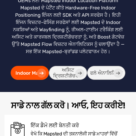
OEMs ਲਈ Mapsted Indoor Location Platform
Mapsted ਦੇ ਪੇਟੈਂਟ ਕੀਤੇ Hardware-Free Indoor
Positioning ਇੰਜਨ ਲਈ SDK ਅਤੇ API ਸਰਫੇਸ ਹੈ। ਇਹੀ
ਇੰਜਨ ਵਿਜ਼ਟਰ-ਫੇਸਿੰਗ ਸਰਫੇਸਾਂ ਲਈ Mapsted ਦੇ Indoor
ਨਕਸ਼ਿਆਂ ਅਤੇ Wayfinding ਨੂੰ, ਰੀਅਲ-ਟਾਈਮ ਟਰੈਕਿੰਗ ਲਈ
ਅਸਿਟ ਅਤੇ ਕਾਰਜਬਲ ਦ੍ਰਿਸ਼ਟੀਗੋਚਰਤਾ ਨੂੰ, ਅਤੇ Boost ਗੇਟਵੇਜ਼
ਉੱਤੇ Mapsted Flow ਵਿਜ਼ਟਰ ਐਨਾਲਿਟਿਕਸ ਨੂੰ ਚਲਾਉਂਦਾ ਹੈ —
ਸਭ ਇੱਕ Mapsted-ਬ੍ਰਾਂਡਡ ਪਲੇਟਫਾਰਮ ਹੇਠ।
ਅਸਿਟ
Indoor Maps
ਫਲੋ ਐਨਾਲਿਟਿਕਸ
ਦ੍ਰਿਸ਼ਟੀਗੋਚਰਤਾ
ਸਾਡੇ ਨਾਲ ਗੱਲ ਕਰੋ। ਆਓ, ਇਹ ਕਰੀਏ!
ਇੱਕ ਡੈਮੋ ਲਈ ਬੇਨਤੀ ਕਰੋ
ਵੇਖੋ ਕਿ Mapsted ਦੀ ਤਕਨਾਲੋਜੀ ਸਾਡੇ ਮਾਹਰਾਂ ਵਿੱਚੋਂ