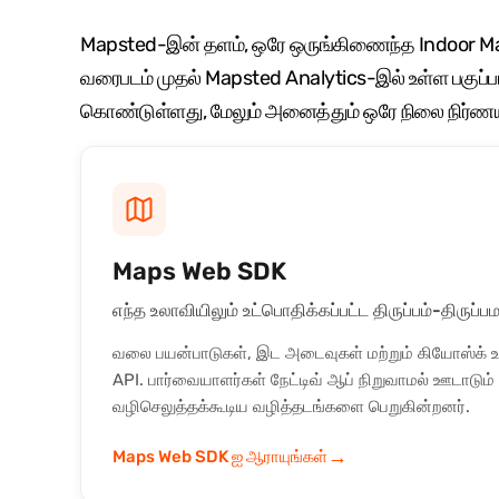
Mapsted-இன் தளம், ஒரே ஒருங்கிணைந்த Indoor Map
வரைபடம் முதல் Mapsted Analytics-இல் உள்ள பகுப்
கொண்டுள்ளது, மேலும் அனைத்தும் ஒரே நிலை நிர்ண
Maps Web SDK
எந்த உலாவியிலும் உட்பொதிக்கப்பட்ட திருப்பம்-திருப
வலை பயன்பாடுகள், இட அடைவுகள் மற்றும் கியோஸ்க் 
API. பார்வையாளர்கள் நேட்டிவ் ஆப் நிறுவாமல் ஊடாடும்
வழிசெலுத்தக்கூடிய வழித்தடங்களை பெறுகின்றனர்.
→
Maps Web SDK ஐ ஆராயுங்கள்