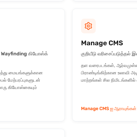
Manage CMS
 Wayfinding கியோஸ்க்
குறியீடு வரிசைப்படுத்தல் இ
தள வரைபடங்கள், ஆர்வமுள்ள 
ரத்து மையங்களுக்கான
பிராண்டிங்கிற்கான உலாவி அ
ல் மேற்பரப்புகளுடன்
மாற்றங்கள் சில நிமிடங்களில
வொரு கியோஸ்கையும்
Manage CMS ஐ ஆராயுங்கள்