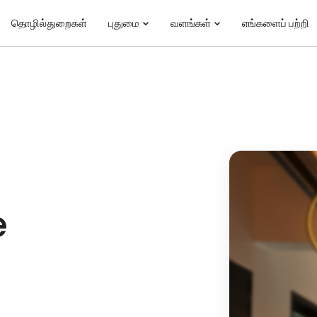
தொழில்துறைகள்
புதுமை
வளங்கள்
எங்களைப் பற்றி
e