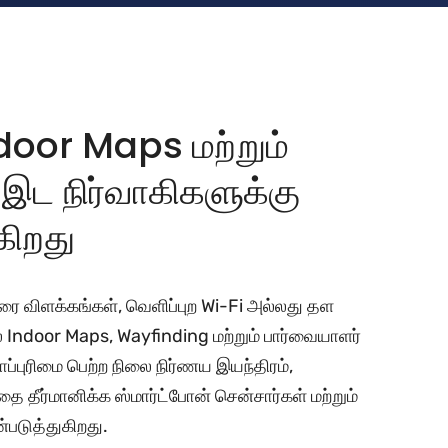
oor Maps மற்றும்
ட நிர்வாகிகளுக்கு
கிறது
ை விளக்கங்கள், வெளிப்புற Wi-Fi அல்லது தள
 Indoor Maps, Wayfinding மற்றும் பார்வையாளர்
ப்புரிமை பெற்ற நிலை நிர்ணய இயந்திரம்,
தை தீர்மானிக்க ஸ்மார்ட்போன் சென்சார்கள் மற்றும்
படுத்துகிறது.