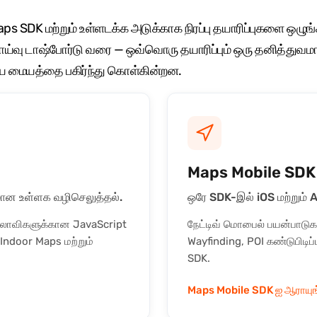
s SDK மற்றும் உள்ளடக்க அடுக்காக நிரப்பு தயாரிப்புகளை ஒழ
பாய்வு டாஷ்போர்டு வரை — ஒவ்வொரு தயாரிப்பும் ஒரு தனித்துவ
ய மையத்தை பகிர்ந்து கொள்கின்றன.
Maps Mobile SDK
்பமான உள்ளக வழிசெலுத்தல்.
ஒரே SDK-இல் iOS மற்றும் 
உலாவிகளுக்கான JavaScript
நேட்டிவ் மொபைல் பயன்பாடுக
 Indoor Maps மற்றும்
Wayfinding, POI கண்டுபிடிப்ப
SDK.
Maps Mobile SDK ஐ ஆராயுங