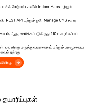
ஸ்க் மேற்பரப்புகளில் Indoor Maps மற்றும்
 ஒரே REST API மற்றும் ஒரே Manage CMS தரவு
்ணயம், ஆதரவளிக்கப்படுகிறது
110+
வழங்கப்பட்ட
ள், பல சிறகு மருத்துவமனைகள் மற்றும் பல முனைய
கவும் ஏற்றது
படுகிறது
தயாரிப்புகள்