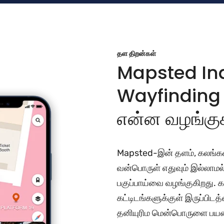
தள திறன்கள்
Mapsted Ind
Wayfinding இ
என்ன வழங்கு
Mapsted-இன் தளம், கலங்கர
வன்பொருள் எதுவும் இல்லாமல்
பகுப்பாய்வை வழங்குகிறது. கா
கட்டிடங்களுக்குள் இருப்பிடத்
தனியுரிம மென்பொருளை பயன்