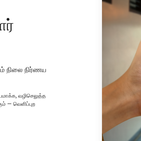
ளர்
் நிலை நிர்ணய
யமாக்க, வழிசெலுத்த
் — வெளிப்புற