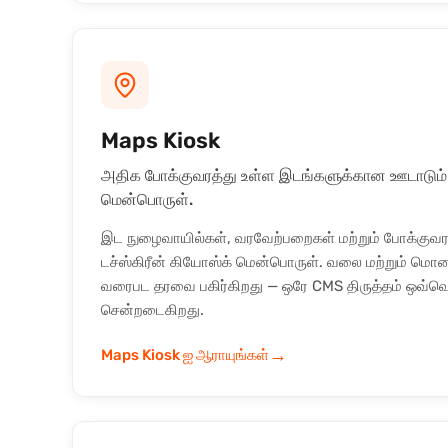
Maps Kiosk
அதிக போக்குவரத்து உள்ள இடங்களுக்கான ஊடாடும்
மென்பொருள்.
இட நுழைவாயில்கள், வரவேற்பறைகள் மற்றும் போக்குவ
டச்ஸ்கிரீன் கியோஸ்க் மென்பொருள். வலை மற்றும் மொபை
வரைபட தரவை பகிர்கிறது — ஒரே CMS திருத்தம் ஒவ்
சென்றடைகிறது.
→
Maps Kiosk ஐ ஆராயுங்கள்