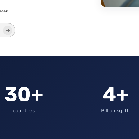
ிலை
30+
4+
countries
Billion sq. ft.