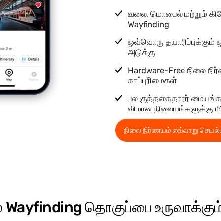
வலை, மொபைல் மற்றும் கியோ
Wayfinding
ஒவ்வொரு தயாரிப்புக்கும்
அடுக்கு
Hardware-Free நிலை நிர
காப்புரிமைகள்
பல குத்தகைதாரர் மையங்க
விமான நிலையங்களுக்கு மி
நிலை நிர்ணயம் எவ்வாறு செயல்
 Wayfinding தொகுப்பை உருவாக்கும் 