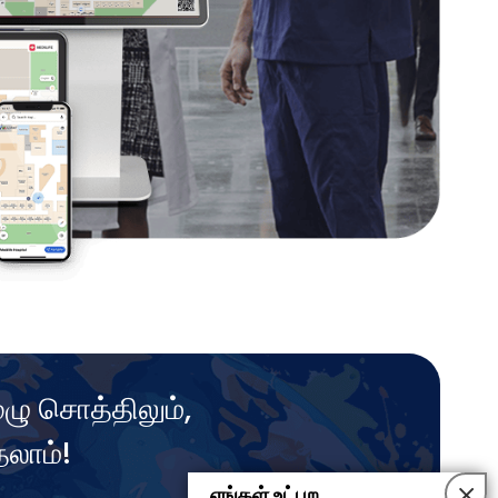
ு சொத்திலும்,
தலாம்!
×
எங்கள் உட்புற