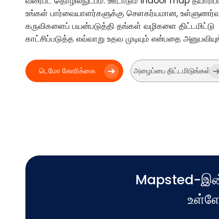
வரைபட தொழில்நுட்பம். ஊடாடும் indoor map தயாரிப்
உங்கள் பார்வையாளர்களுக்கு செளகர்யமான, உள்ளுணர
கருவிகளைப் பயன்படுத்தி தங்கள் வழிகளை திட்டமிட்டு
காட்சிப்படுத்த எவ்வாறு உதவ முடியும் என்பதை அனுபவியுங
டெமோ கோரிக்கை
அழைப்பை திட்டமிடுங்கள்
Mapsted-இன் 
உள்ளே