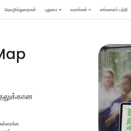
தொழில்துறைகள்
புதுமை
வளங்கள்
எங்களைப் பற்றி
 Map
்தலுக்கான
 உள்ளரங்க