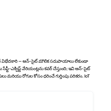
్‌వే విభేదకారి — ఆన్-సైట్ మౌలిక సదుపాయాలు లేకుండా
టీ-ఎక్విప్డ్ వేరియంట్లను కవర్ చేస్తుంది; ఇవి ఆన్-సైట్
ులు మరియు రోగుల కోసం ధరించే గుర్తింపు పరికరం. IoT