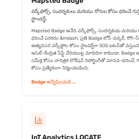
Mapsted Badge
వర్క్‌ఫోర్స్, సందర్శకులు మరియు రోగుల కోసం ధరించే గ
స్టాండర్డ్.
Mapsted Badge అనేది వర్క్‌ఫోర్స్, సందర్శకుడు మరియు ర
ధరించే పరికరం &mdash; ప్రతి Badge లోన్-వర్కర్, రోగి-స
అత్యవసర వర్క్‌ఫ్లోల కోసం స్టాండర్డ్‌గా SOS బటన్‌తో వస్త
అసెట్-కేంద్రిత సేఫ్టీ వేరియంట్ల మాదిరిగా కాకుండా, Ba
సమీక్ష కోసం చారిత్రక లొకేషన్ రిపోర్టింగ్‌తో మానవ-ధరించే, 
కోసం ప్రత్యేకంగా నిర్మించబడింది.
→
Badge అన్వేషించండి
IoT Analytics LOCATE