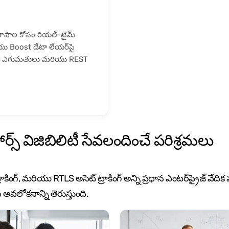
కలాపాల కోసం రియల్-టైమ్
ు Boost డేటా లేయర్‌పై
ోర్డ్‌లు, ఎగుమతులు మరియు REST
స్ విజిబిలిటీ సేవలందించే పరిశ్రమలు
ట్రాకింగ్, మరియు RTLS అసెట్ ట్రాకింగ్ అన్ని ప్రధాన ఎంటర్‌ప్రైజ్ వ
న అవలోకనాన్ని తెరుస్తుంది.