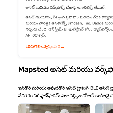
అసెట్ మరియు వర్క్‌ఫోర్స్ డేటాపై అనలిటిక్స్ లేయర్.
అసెట్ వినియోగం, సిబ్బంది ప్రవాహం మరియు వేదిక కార్య
మరియు చారిత్రక అనలిటిక్స్ &mdash; Tag, Badge మరియ
నిర్మించబడింది. డౌన్‌స్ట్రీమ్ BI ఇంటిగ్రేషన్ కోసం డ్యాష్‌బ
API యాక్సెస్.
→
LOCATE అన్వేషించండి
Mapsted అసెట్ మరియు వర్క్‌ఫోర్
ఇన్‌డోర్ మరియు అవుట్‌డోర్ అసెట్ ట్రాకింగ్, BLE అసెట్ 
వేదిక రకానికి ప్లాట్‌ఫారమ్ ఎలా వర్తిస్తుందో అనే అంకితమై