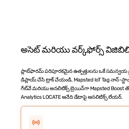
అసెట్ మరియు వర్క్‌ఫోర్స్ విజిబిలి
ప్లాట్‌ఫారమ్ పరిపూరకమైన ఉత్పత్తులను ఒకే సమన్వయ స్టా
డిప్లాయ్ చేసి ట్రాక్ చేయండి. Mapsted IoT Tag నాన్-స్టా
గేట్‌వే మరియు అనలిటిక్స్ బ్రెయిన్‌గా Mapsted Boost
Analytics LOCATE అనేది డేటాపై అనలిటిక్స్ లేయర్.