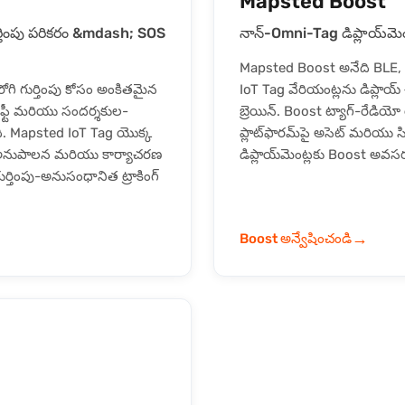
Mapsted Boost
ుర్తింపు పరికరం &mdash; SOS
నాన్-Omni-Tag డిప్లాయ్‌మెంట్
Mapsted Boost అనేది BLE, 
ోగి గుర్తింపు కోసం అంకితమైన
IoT Tag వేరియంట్లను డిప్లాయ్ 
ేఫ్టీ మరియు సందర్శకుల-
బ్రెయిన్. Boost ట్యాగ్-రేడియో
ుంది. Mapsted IoT Tag యొక్క
ప్లాట్‌ఫారమ్‌పై అసెట్ మరియు 
dge అనుపాలన మరియు కార్యాచరణ
డిప్లాయ్‌మెంట్లకు Boost అవసర
గుర్తింపు-అనుసంధానిత ట్రాకింగ్
→
Boost అన్వేషించండి