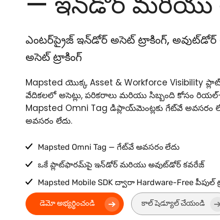
— ఇన్‌డోర్ మరియు 
ఎంటర్‌ప్రైజ్ ఇన్‌డోర్ అసెట్ ట్రాకింగ్, అవుట్‌డ
అసెట్ ట్రాకింగ్
Mapsted యొక్క Asset & Workforce Visibility ప్లాట్‌
వేదికలలో అసెట్లు, పరికరాలు మరియు సిబ్బంది కోసం రియల్-
Mapsted Omni Tag డిప్లాయ్‌మెంట్లకు గేట్‌వే అవసరం ల
అవసరం లేదు.
Mapsted Omni Tag — గేట్‌వే అవసరం లేదు
ఒకే ప్లాట్‌ఫారమ్‌పై ఇన్‌డోర్ మరియు అవుట్‌డోర్ కవరేజ్
Mapsted Mobile SDK ద్వారా Hardware-Free పీపుల్ ట్ర
డెమో అభ్యర్థించండి
కాల్ షెడ్యూల్ చేయండి