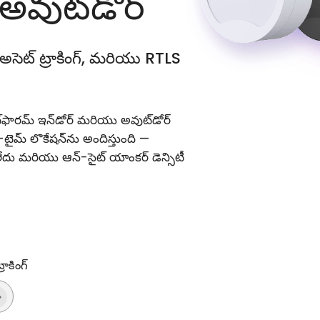
అవుట్‌డోర్
ోర్ అసెట్ ట్రాకింగ్, మరియు RTLS
ఫారమ్ ఇన్‌డోర్ మరియు అవుట్‌డోర్
టైమ్ లొకేషన్‌ను అందిస్తుంది —
ేదు మరియు ఆన్-సైట్ యాంకర్ డెన్సిటీ
ాకింగ్