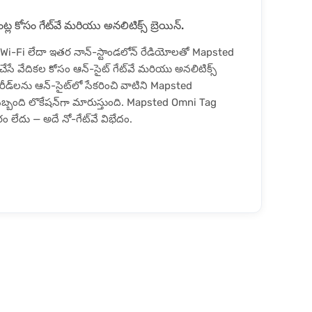
ల కోసం గేట్‌వే మరియు అనలిటిక్స్ బ్రెయిన్.
Wi-Fi లేదా ఇతర నాన్-స్టాండలోన్ రేడియోలతో Mapsted
చేసే వేదికల కోసం ఆన్-సైట్ గేట్‌వే మరియు అనలిటిక్స్
 రీడ్‌లను ఆన్-సైట్‌లో సేకరించి వాటిని Mapsted
సిబ్బంది లొకేషన్‌గా మారుస్తుంది. Mapsted Omni Tag
ం లేదు — అదే నో-గేట్‌వే విభేదం.