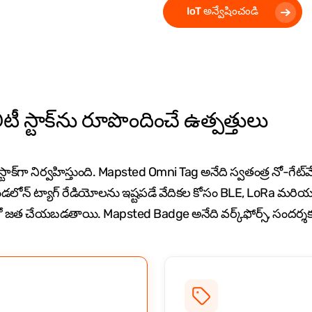
IoT అన్వేషించండి
టీ స్టాక్‌ను రూపొందించే ఉత్పత్తులు
క్‌గా నిర్వహిస్తుంది. Mapsted Omni Tag అనేది స్వతంత్ర నో-గేట
ండలోన్ ట్యాగ్ రేడియోలను ఇష్టపడే వేదికల కోసం BLE, LoRa మరియు సేఫ్
 తో జత చేయబడతాయి. Mapsted Badge అనేది వర్క్‌ఫోర్స్, సందర్శక