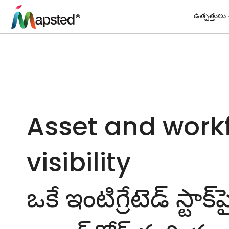
ఉత్పత్తులు
Asset and work
visibility
ఒకే ఇంటిగ్రేటెడ్ స్టాక్‌ప