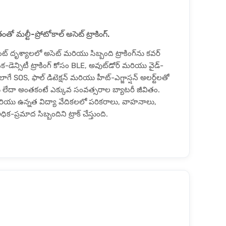
ో మల్టీ-ప్రోటోకాల్ అసెట్ ట్రాకింగ్.
ట్ దృశ్యాలలో అసెట్ మరియు సిబ్బంది ట్రాకింగ్‌ను కవర్
ిక-డెన్సిటీ ట్రాకింగ్ కోసం BLE, అవుట్‌డోర్ మరియు వైడ్-
ే SOS, ఫాల్ డిటెక్షన్ మరియు హీట్-ఎగ్జాస్షన్ అలర్ట్‌లతో
 మూడు లేదా అంతకంటే ఎక్కువ సంవత్సరాల బ్యాటరీ జీవితం.
 మరియు ఉన్నత విద్యా వేదికలలో పరికరాలు, వాహనాలు,
-ప్రమాద సిబ్బందిని ట్రాక్ చేస్తుంది.