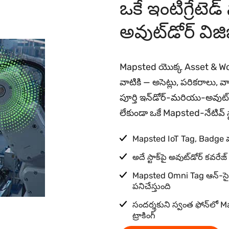
ఒకే ఇంటిగ్రేటెడ్
అవుట్‌డోర్ విజి
Mapsted యొక్క Asset & Workf
వాటికి — అసెట్లు, పరికరాలు, 
పూర్తి ఇన్‌డోర్-మరియు-అవుట్‌
లేకుండా ఒకే Mapsted-నేటివ్ స్ట
Mapsted IoT Tag, Badge మ
అదే స్టాక్‌పై అవుట్‌డోర్ కవర
Mapsted Omni Tag ఆన్-సైట్ గ
పనిచేస్తుంది
సందర్శకుని స్వంత ఫోన్‌లో 
ట్రాకింగ్