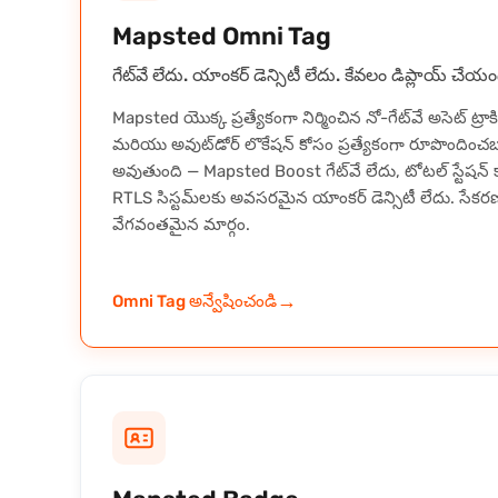
Mapsted Omni Tag
గేట్‌వే లేదు. యాంకర్ డెన్సిటీ లేదు. కేవలం డిప్లాయ్ చేయం
Mapsted యొక్క ప్రత్యేకంగా నిర్మించిన నో-గేట్‌వే అసెట్ ట్రాకిం
మరియు అవుట్‌డోర్ లొకేషన్ కోసం ప్రత్యేకంగా రూపొందించబడ
అవుతుంది — Mapsted Boost గేట్‌వే లేదు, టోటల్ స్టేషన్ క
RTLS సిస్టమ్‌లకు అవసరమైన యాంకర్ డెన్సిటీ లేదు. సేకరణ న
వేగవంతమైన మార్గం.
→
Omni Tag అన్వేషించండి