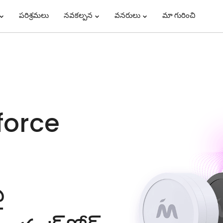
పరిశ్రమలు
నవకల్పన
వనరులు
మా గురించి
force
ై