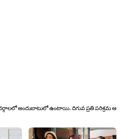
ేదిక వర్గాలలో అందుబాటులో ఉంటాయి. దిగువ ప్రతి పరిశ్రమ ఆ