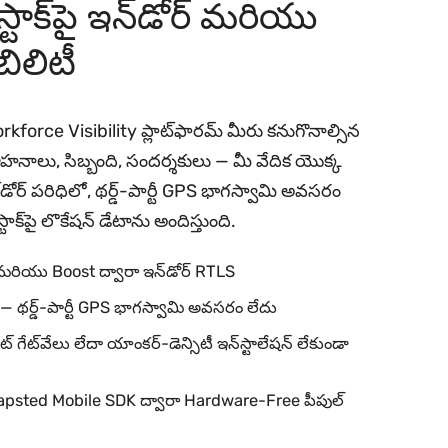
 స్టాక్‌పై ఇన్‌డోర్ మరియు
బిలిటీ
orce Visibility ప్లాట్‌ఫారమ్ మీరు కనుగొనాల్సిన
వాహనాలు, సిబ్బంది, సందర్శకులు — మీ వేదిక యొక్క
డోర్ పరిధిలో, థర్డ్-పార్టీ GPS భాగస్వామి అవసరం
ాక్‌పై లొకేషన్ డేటాను అందిస్తుంది.
రియు Boost ద్వారా ఇన్‌డోర్ RTLS
ేజ్ — థర్డ్-పార్టీ GPS భాగస్వామి అవసరం లేదు
ేట్‌వేలు లేదా యాంకర్-డెన్సిటీ ఇన్‌స్టాలేషన్ లేకుండా
Mapsted Mobile SDK ద్వారా Hardware-Free పీపుల్