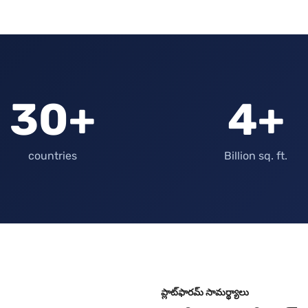
30+
4+
countries
Billion sq. ft.
ప్లాట్‌ఫారమ్ సామర్థ్యాలు