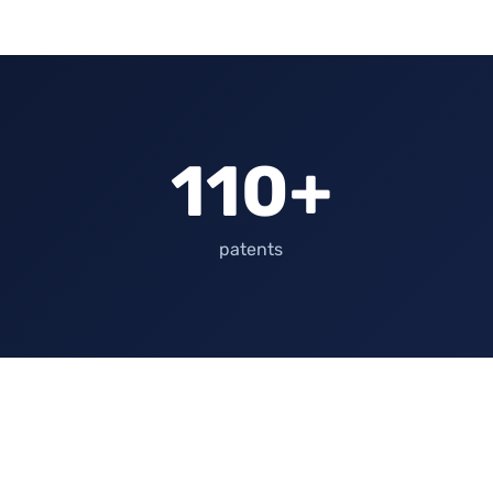
110+
patents