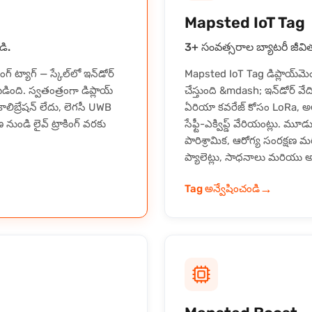
Mapsted IoT Tag
డి.
3+ సంవత్సరాల బ్యాటరీ జీవితంత
గ్ ట్యాగ్ — స్కేల్‌లో ఇన్‌డోర్
Mapsted IoT Tag డిప్లాయ్‌మెం
ింది. స్వతంత్రంగా డిప్లాయ్
చేస్తుంది &mdash; ఇన్‌డోర్ వేద
ాలిబ్రేషన్ లేదు, లెగసీ UWB
ఏరియా కవరేజ్ కోసం LoRa, అలాగ
ుండి లైవ్ ట్రాకింగ్ వరకు
సేఫ్టీ-ఎక్విప్డ్ వేరియంట్లు.
పారిశ్రామిక, ఆరోగ్య సంరక్షణ
ప్యాలెట్లు, సాధనాలు మరియు అధిక
→
Tag అన్వేషించండి