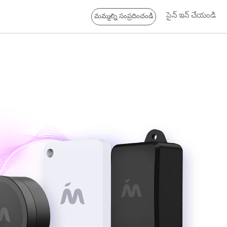
సైన్ ఇన్ చేయండి
మమ్మల్ని సంప్రదించండి