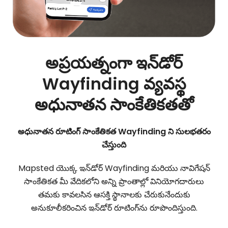
అప్రయత్నంగా ఇన్‌డోర్
Wayfinding వ్యవస్థ
అధునాతన సాంకేతికతతో
అధునాతన రూటింగ్ సాంకేతికత Wayfinding ని సులభతరం
చేస్తుంది
Mapsted యొక్క ఇన్‌డోర్ Wayfinding మరియు నావిగేషన్
సాంకేతికత మీ వేదికలోని అన్ని ప్రాంతాల్లో వినియోగదారులు
తమకు కావలసిన ఆసక్తి స్థానాలకు చేరుకునేందుకు
అనుకూలీకరించిన ఇన్‌డోర్ రూటింగ్‌ను రూపొందిస్తుంది.