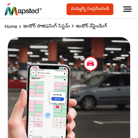
మమ్మల్ని సంప్రదించండి
ఇండోర్ పొజిషనింగ్ సిస్టమ్
ఇండోర్ వేఫైండింగ్
Home