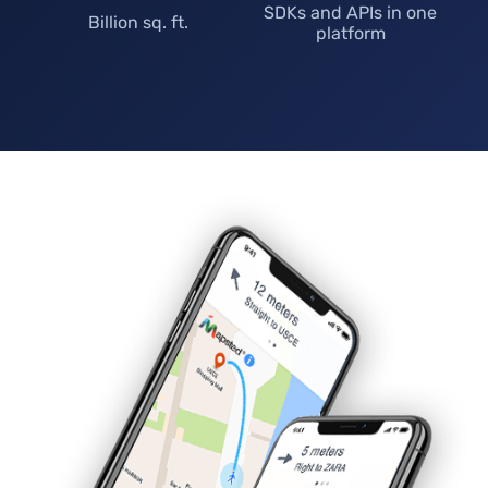
SDKs and APIs in one
Billion sq. ft.
platform