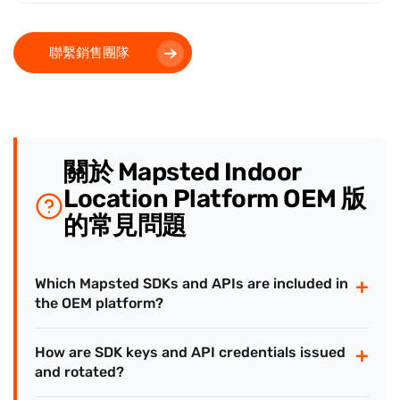
聯繫銷售團隊
關於 Mapsted Indoor
Location Platform OEM 版
的常見問題
+
Which Mapsted SDKs and APIs are included in
the OEM platform?
+
How are SDK keys and API credentials issued
and rotated?