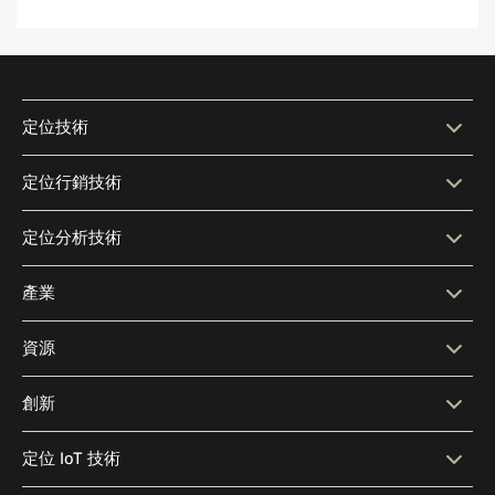
定位技術
定位技術
互動式地圖
定位行銷技術
智慧搜尋
Indoor Navigation
定位行銷技術
情境化訊息
定位分析技術
Wayfinding
無障礙
受眾分群
定位廣告
定位分析技術
人流分析
產業
位置分享
室內外導航
行銷 CRM 軟體
地理圍欄
模式視覺化
即時分析
產業
大型量販店
內容管理系統（CMS）
資源
API 與 SDK 整合
地理競攻
近距離行銷
預測分析
顧客洞察
企業辦公室
高等教育場館
在地化
部落格
開發者資源
創新
定位分析軟體
醫院與醫療照護
歷史與文化場館
Media Library
Location Intelligence
為何選擇 Mapsted
我們的創新
定位 IoT 技術
Glossary
休閒娛樂場館
體育館