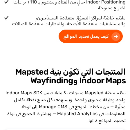
Indoor Positioning خالٍ من العتاد ومدعوم بـ
110+
براءات
اختراع ممنوحة
ملائم خاصّةً لمراكز التسوّق متعدّدة المستأجرين،
والمستشفيات متعدّدة الأجنحة، والمطارات متعدّدة الصالات
كيف يعمل تحديد المواقع
المنتجات التي تكوّن بنية Mapsted
Indoor Maps وWayfinding
تنظّم منصّة Mapsted منتجات تكاملية ضمن Indoor Maps SDK
واحد وطبقة محتوى واحدة. ويستهدف كلّ منتج نقطة تكامل
مميَّزة — من مخطّط الموقع في Manage CMS إلى لوحة
المعلومات في Mapsted Analytics — ويشترك الجميع في نواة
تحديد المواقع ذاتها.