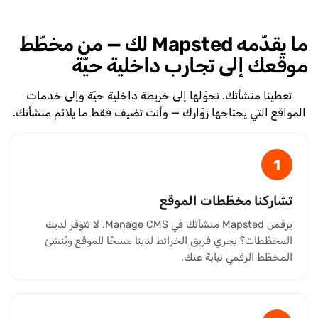
ما يقدّمه Mapsted لك — من مخطّط
موقعك إلى تجارب داخلية حيّة
تعطينا منشأتك. نحوّلها إلى خريطة داخلية حيّة وإلى خدمات
المواقع التي يحتاجها زوّارك — وأنت تضيف فقط ما يلائم منشأتك.
1
تشاركنا مخطّطات الموقع
يرقمن Mapsted منشأتك في Manage CMS. لا تتوفّر لديك
المخطّطات؟ يجري فريق الخرائط لدينا مسحًا للموقع ويُنشئ
المخطّط الرقمي نيابةً عنك.