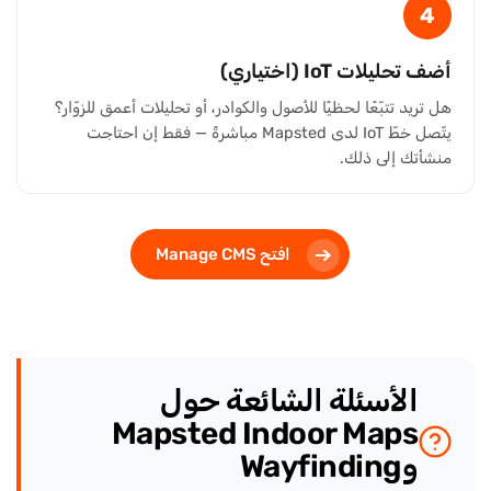
4
أضف تحليلات IoT (اختياري)
هل تريد تتبّعًا لحظيًا للأصول والكوادر، أو تحليلات أعمق للزوّار؟
يتّصل خطّ IoT لدى Mapsted مباشرةً — فقط إن احتاجت
منشأتك إلى ذلك.
افتح Manage CMS
الأسئلة الشائعة حول
Mapsted Indoor Maps
وWayfinding