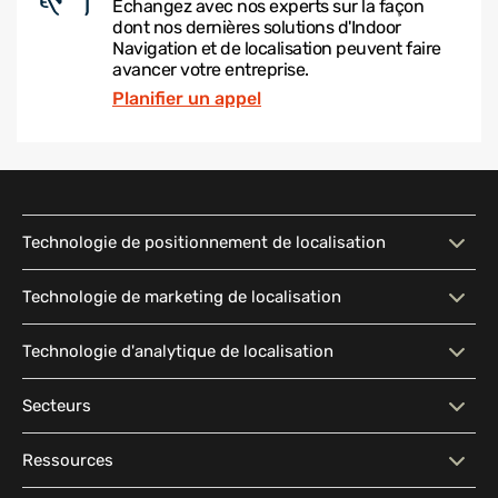
Échangez avec nos experts sur la façon
dont nos dernières solutions d'Indoor
Navigation et de localisation peuvent faire
avancer votre entreprise.
Planifier un appel
Technologie de positionnement de localisation
Technologie de
Carte interactive
Technologie de marketing de localisation
positionnement de
localisation
Technologie de marketing de
Messagerie contextuelle
Technologie d'analytique de localisation
localisation
Recherche intelligente
Indoor Navigation
Technologie d'analytique de
Analyse du flux de trafic
Secteurs
Segmentation d'audience
Publicité basée sur la
Wayfinding
Accessibilité
localisation
localisation
Secteurs
Grandes surfaces
Partage de localisation
Navigation extérieure-
Ressources
Visualisation des modèles
Analytique en temps réel
Logiciel CRM marketing
Géofencing
intérieure
Bureaux d'entreprise
Établissements