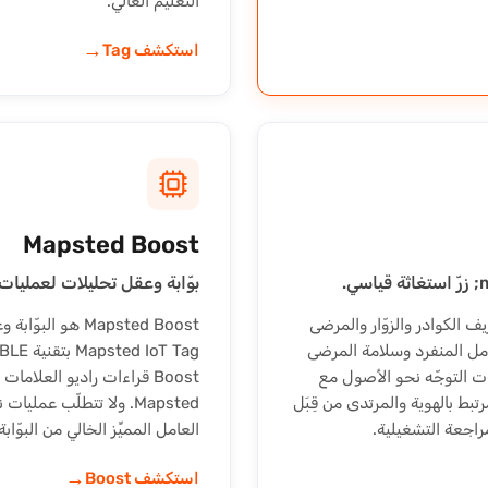
التعليم العالي.
→
استكشف Tag
Mapsted Boost
بوّابة وعقل تحليلات لعمليات النشر غ
 لتعريف الكوادر والزوّار والمرضى
Mapsted Boost ه
 العامل المنفرد وسلامة المرضى
الزوّار. وعلى خلاف إصدارات Mapsted IoT Tag ذات التوجّه نحو الأصول مع
Boost قراءات راديو العلا
 للتتبّع المرتبط بالهوية والمرتدى من قِبَل
مراجعة التشغيلية.
العامل المميِّز الخالي من البوّابة
→
استكشف Boost