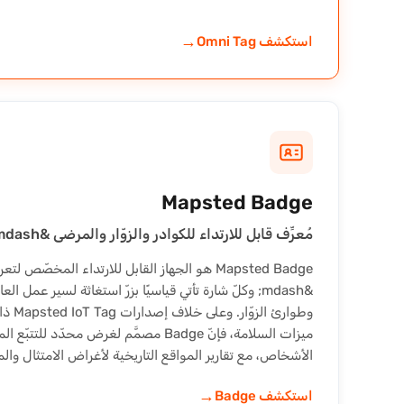
→
استكشف Omni Tag
Mapsted Badge
مُعرِّف قابل للارتداء للكوادر والزوّار والمرضى &mdash; زرّ استغاثة قياسي.
Mapsted Badge هو الجهاز القابل للارتداء المخصّص
&mdash; وكلّ شارة تأتي قياسيًا بزرّ استغاثة لسير عمل
وطوارئ 
ميزات السلامة، فإنّ Badge مصمَّم لغرض محدّد
الأشخاص، مع تقارير المواقع التاريخية لأغراض الامتثال وال
→
استكشف Badge