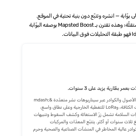
M العامل المميِّز المستقل الذي لا يحتاج إلى بوّابة — انشره وتتبّع دون بنية تحتية في الموقع.
ويغطّي Mapsted IoT Tag إصدارات BLE وLoRa وإصدارات مزوّدة بميزات السلامة للمنشآت التي تفضّل أجهزة راديو غير مستقلّة؛ وهذه تقترن بـ Mapsted Boost بوصفه البوّابة
مر بطّارية يزيد على 3 سنوات.
يغطّي Mapsted IoT Tag تتبّع الأصول والكوادر عبر سيناريوهات نشر متعدّدة &mdash;
BLE للتتبّع داخل المنشآت ذات الكثافة، وLoRa للتغطية الخارجية وعلى نطاق واسع،
زات السلامة تشمل زرّ الاستغاثة وكشف السقوط وتنبيهات
لغ ثلاث سنوات أو أكثر. يتتبّع المعدّات والمركبات
لكوادر عالية المخاطر في المنشآت الصناعية والصحية وحرم