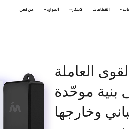
جات
القطاعات
الابتكار
الموارد
من نحن
لقوى العاملة
 بنية موحّدة
اني وخارجها