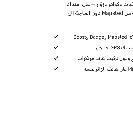
ت وكوادر وزوّار — على امتداد
المنشأة داخل المباني وخارجها، عبر بنية أصلية من Mapsted دون الحاجة إلى
G خارجي