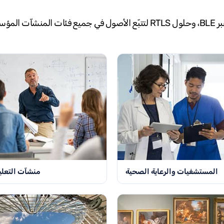
يُطرح تتبّع الأصول داخل المباني وخارجها، وتتبّع الأصول عبر BLE، وحلول RTLS
المستشفيات والرعاية الصحية
منشآت التعلي