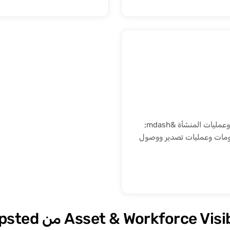
تحليلات لحظية وتاريخية لاستخدام الأصول وحركة الكوادر وعمليات المنشأة &mdash;
Tag وBadge وBoost. لوحات معلومات وعمليات تصدير ووصول