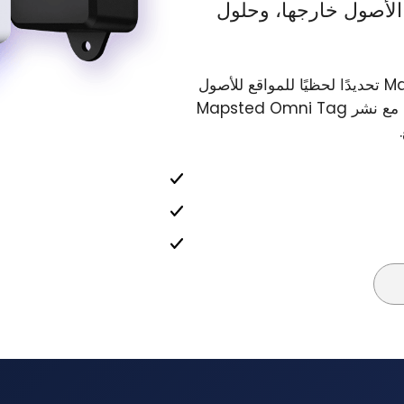
 الأصول خارجها، وحلول
توفّر منصة Asset & Workforce Visibility من Mapsted تحديدًا لحظيًا للمواقع للأصول
والمعدّات والكوادر في المنشآت داخل المباني وخارجها — مع نشر Mapsted Omni Tag