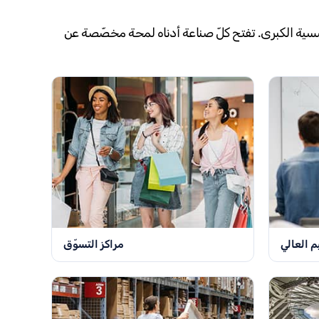
 لتتبّع الأصول في جميع فئات المنشآت المؤسسية الكبرى. تفتح كلّ صناعة أدناه لمحة مخصّصة عن
م العالي
مراكز التسوّق