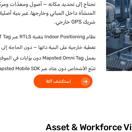
تحتاج إلى تحديد مكانه — أصول ومعدّات ومركبا
شريك GPS خارجي.
نظام Indoor Positioning بتقنية RTLS عبر Mapsted IoT Tag وBadge وBoost
تغطية خارجية على البنية ذاتها — دون الحاجة إلى شريك PS
يعمل Mapsted Omni Tag دون بوّابات في الموقع ودون تركيب كثافة مرتكزات
تتبّع الأشخاص دون عتاد عبر Mapsted Mobile SDK على هاتف الزائر نفسه
استكشف IoT