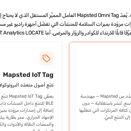
تنظّم المنصة منتجات تكاملية ضمن بنية واحدة متماسكة. يُعدّ apsted Omni Tag
Mapsted IoT Tag
تتبّع أصول متعدّد البروتوكولات بع
علامة تتبّع الأصول الخالية من البوّابة والمصمّمة لغرض محدّد من Mapsted — مهندَسة
ع. تُنشر باستقلالية — دون
Mapste، ودون معايرة Total Station، ودون كثافة المرتكزات التي تتطلّبها
إضافةً إلى إصدارات مزوّدة بمي
الإجهاد الحراري. عمر بطّارية يب
والمنصّات النقّالة والأدوات وا