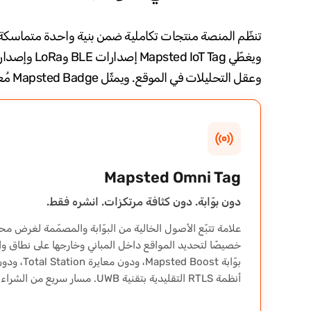
وعقل التحليلات في الموقع. ويمثّل Mapsted Badge مُعرِّفًا قابلًا للارتداء للكوادر والزوّار والمرضى. أما IoT Analytics LOCATE فهو طبقة التحليلات فوق البيانات.
Mapsted Omni Tag
دون بوّابة. دون كثافة مرتكزات. انشره فقط.
خصيصًا لتحديد المواقع داخل المباني وخارجها على نطاق واس
بوّابة d Boost
أنظمة RTLS التقليدية بتقنية UWB. مسار سريع من الشراء إلى التتبّع الحيّ.