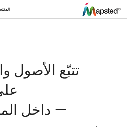
المنت
تتبّع الأصول وا
على
— داخل المب