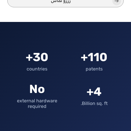
رزرو تماس
30+
110+
countries
patents
No
4+
external hardware
Billion sq. ft.
required