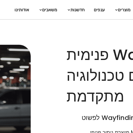
מוצרים
ענפים
חדשנות
משאבים
אודותינו
מערכת Wayfinding פנימית
טכנולוגיה
מתקדמת
טכנולוגיית ה-Wayfinding וניווט Indoor של Mapsted מייצרת ניתוב פנימי