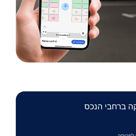
ני של Mapsted בצורה חלקה ברחבי הנכס