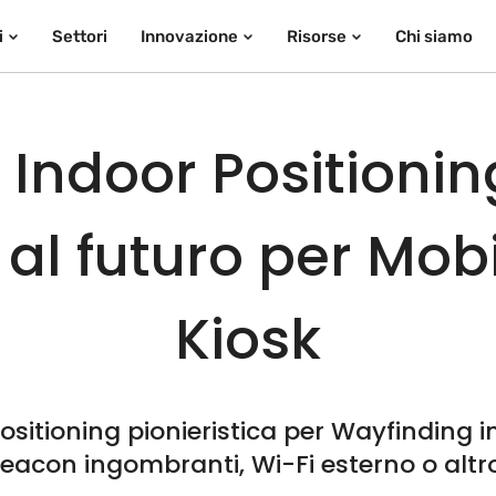
i
Settori
Innovazione
Risorse
Chi siamo
i Indoor Positioni
 al futuro per Mobi
Kiosk
ositioning pionieristica per Wayfinding
 beacon ingombranti, Wi-Fi esterno o altr