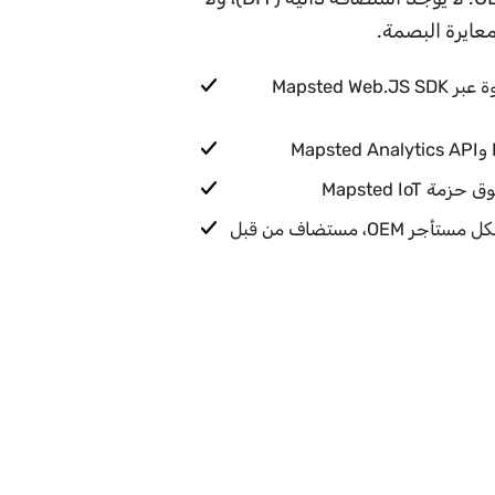
عايرة البصمة.
Indoor Positioning وخرائط والتنقل خطوة بخطوة عبر Mapsted Web.JS SDK
نطاق فرعي مخصص company.mapsted.com لكل مستأجر OEM، مستضاف من قبل