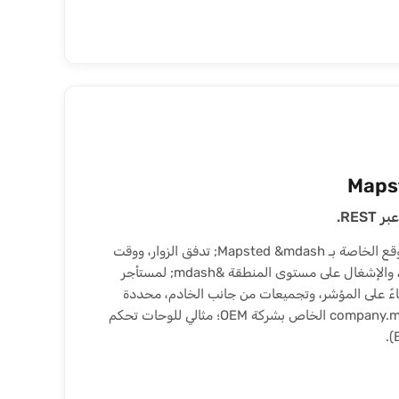
Mapst
RES.
وصول برمجي إلى تحليلات الموقع الخاصة بـ Mapsted &mdash; تدفق الزوار، ووقت
البقاء، وكثافة الخريطة الحرارية، والإشغال على مستوى المنطقة &mdash; لمستأجر
حات بناءً على المؤشر، وتجميعات من جانب الخادم، محددة
النطاق لمستأجر company.mapsted.com الخاص بشركة OEM؛ مثالي للوحات تحكم