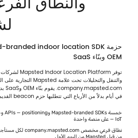
والنطاق الف
لشر
OEM وبنّاء SaaS
والتنقل والتحليلات تحت علامة
في أيام بدلاً من الأرباع التي تتطلبها حزم beacon القديمة + حزم SDK المستضافة ذاتياً.
خمسة 
IoT — على منصة واحدة
من قبل Mapsted من اليوم الأول