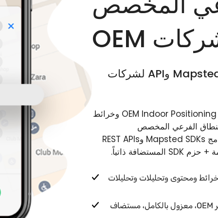
رعي المخصص
كات OEM
حزمة Mapsted-branded indoor location SDK وAPI لشركات
توفر Mapsted Indoor Location Platform لشركات OEM Indoor Positioning وخرائط
 Mapsted التجارية على النطاق الفرعي المخصص
company.mapsted.com. يقوم بنّاء OEM وSaaS بدمج Mapsted SDKs وREST APIs
Mapsted-branded SDKs وAPIs — positioning وخرائط ومحتوى وتحليلات وتحليلات
نطاق فرعي مخصص company.mapsted.com لكل مستأجر OEM، معزول بالكامل، مستضاف