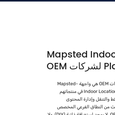
Mapsted Indoor Loc
ت OEM
Mapsted Indoor Location Platform لشركات OEM هي واجهة Mapsted-
branded SDK وAPI للبنّائين الذين يدمجون Indoor Location في منتجاتهم
 منصة واحدة positioning وخرائط والتنقل وإدارة المحتوى
ت — مع كل استدعاء SDK وAPI ينبعث من النطاق الفرعي المخصص
company.mapsted.com الخاص بشركة OEM. لا يوجد استضافة ذاتية (DIY)، ولا