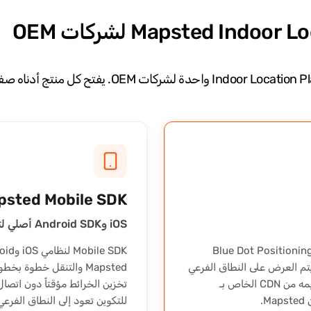
psted Mobile SDK
iOS وAndroid SDK أصلي لتطبيقات OEM المحمولة.
JavaScript S الذي يدمج خرائط Mapsted الداخلية وBlue Dot Positioning
Wayfin خطوة بخطوة في تطبيق ويب لشركة OEM. يتم العرض على النطاق الفرعي
company.mapsted.com الخاص بشركة OEM، ويتم تقديمه من CDN الخاص بـ
تخزين الخرائط مؤقتاً دون اتص
للتكوين تعود إلى النطاق الفرعي