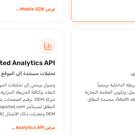
→
عرض Mobile SDK
ed Analytics API
تحليلات مستندة إلى الموقع عبر T
محتوى الخريطة الداخلية برمجياً
عمل، وتكوين العلامة التجارية
للمكان، وإصدار المحتوى. نقاط نهاية القراءة والكتابة، مصادقة OAuth، محددة النطاق
شركة OEM. ترقيم الصف
OEM وتغذيات ذكاء الأعمال (BI).
→
عرض Analytics API