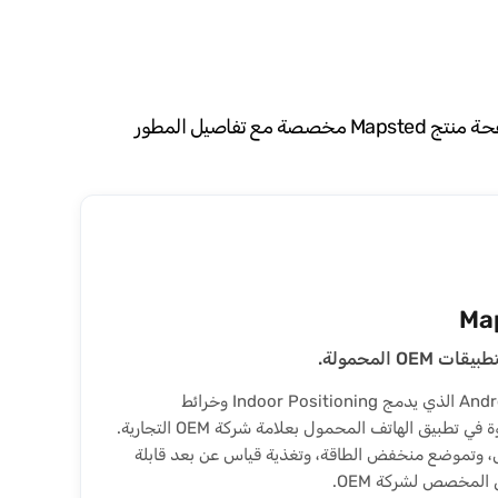
تنظم Mapsted خمسة SDKs وAPIs مكملة في Indoor Location Platform واحدة لشركات OEM. يفتح كل منتج أدناه صفحة منتج Mapsted مخصصة مع تفاصيل المطور
Ma
Mobile SDK لنظامي iOS وAndroid الذي يدمج Indoor Positioning وخرائط
Mapsted والتنقل خطوة بخطوة في تطبيق الهاتف المحمول بعلامة شركة OEM التجارية.
ال، وتموضع منخفض الطاقة، وتغذية قياس عن بعد قابلة
 المخصص لشركة OEM.