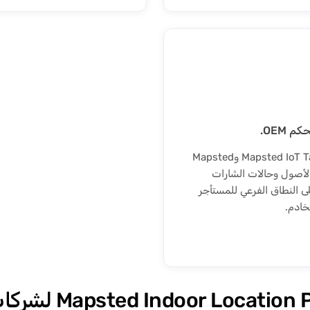
REST API فوق حزمة Mapsted IoT. تكشف إشارة من Mapsted IoT Tag وMapsted
 Mapsted Boost &mdash; مواقع الأصول وحالات الشارات
ال في المنطقة &mdash; إلى لوحات تحكم OEM على النطاق الفرعي للمستأجر
خادم.