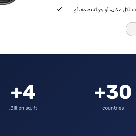
— لا يوجد مسح منارات لكل مكان، أو جولة بصمة، أو
4+
30+
Billion sq. ft.
countries