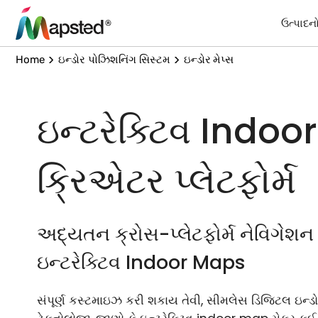
ઉત્પાદન
Home
ઇન્ડોર પોઝિશનિંગ સિસ્ટમ
ઇન્ડોર મેપ્સ
ઇન્ટરેક્ટિવ Indo
ક્રિએટર પ્લેટફોર્મ
અદ્યતન ક્રોસ-પ્લેટફોર્મ નેવિગેશન 
ઇન્ટરેક્ટિવ Indoor Maps
સંપૂર્ણ કસ્ટમાઇઝ કરી શકાય તેવી, સીમલેસ ડિજિટલ ઇન્ડોર