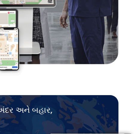
 અંદર અને બહાર,