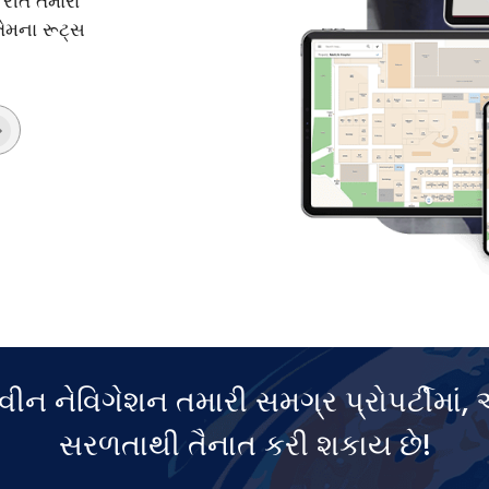
રીતે તમારા
ેમના રૂટ્સ
ીન નેવિગેશન તમારી સમગ્ર પ્રોપર્ટીમાં,
સરળતાથી તૈનાત કરી શકાય છે!