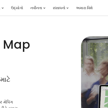
ો
ઉદ્યોગો
નવીનતા
સંસાધનો
અમારા વિશે
or Map
માટે
 મેપિંગ