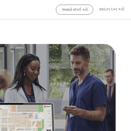
સાઇન ઇન કરો
અમારો સંપર્ક કરો