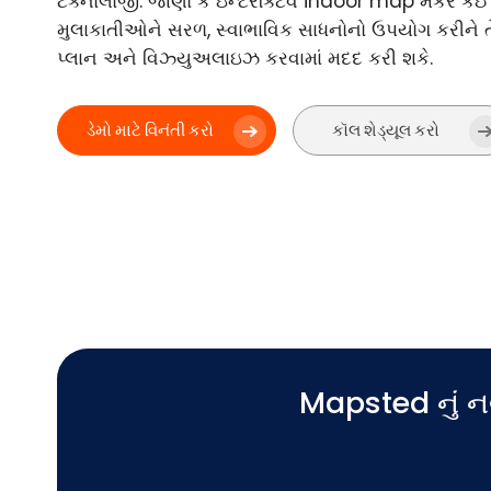
ટેક્નોલોજી. જાણો કે ઇન્ટરેક્ટિવ indoor map મેકર કઈ 
મુલાકાતીઓને સરળ, સ્વાભાવિક સાધનોનો ઉપયોગ કરીને ત
પ્લાન અને વિઝ્યુઅલાઇઝ કરવામાં મદદ કરી શકે.
ડેમો માટે વિનંતી કરો
કૉલ શેડ્યૂલ કરો
Mapsted નું નવ