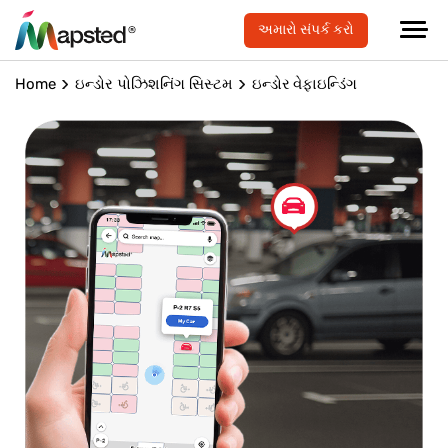
અમારો સંપર્ક કરો
Home
ઇન્ડોર પોઝિશનિંગ સિસ્ટમ
ઇન્ડોર વેફાઇન્ડિંગ