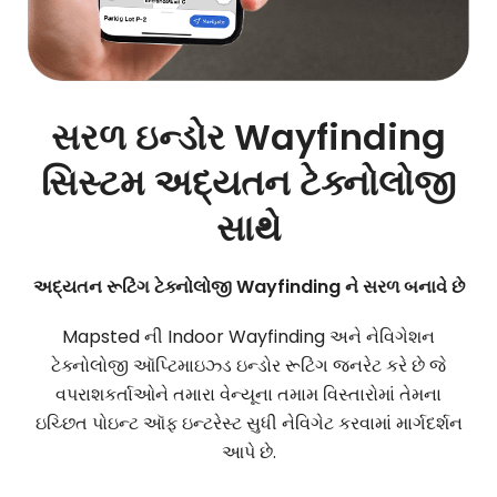
સરળ ઇન્ડોર Wayfinding
સિસ્ટમ અદ્યતન ટેક્નોલોજી
સાથે
અદ્યતન રૂટિંગ ટેક્નોલોજી Wayfinding ને સરળ બનાવે છે
Mapsted ની Indoor Wayfinding અને નેવિગેશન
ટેક્નોલોજી ઑપ્ટિમાઇઝ્ડ ઇન્ડોર રૂટિંગ જનરેટ કરે છે જે
વપરાશકર્તાઓને તમારા વેન્યૂના તમામ વિસ્તારોમાં તેમના
ઇચ્છિત પોઇન્ટ ઑફ ઇન્ટરેસ્ટ સુધી નેવિગેટ કરવામાં માર્ગદર્શન
આપે છે.