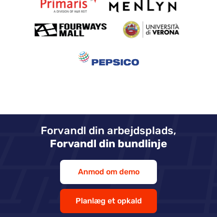
Forvandl din arbejdsplads,
Forvandl din bundlinje
Anmod om demo
Planlæg et opkald