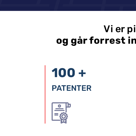
Vi er p
og går forrest 
100 +
PATENTER