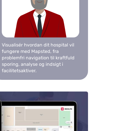
Visualisér hvordan dit hospital vil
fungere med Mapsted, fra
problemfri navigation til kraftfuld
sporing, analyse og indsigt i
facilitetsaktiver.