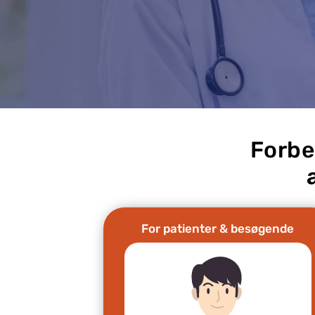
Forbe
For patienter & besøgende