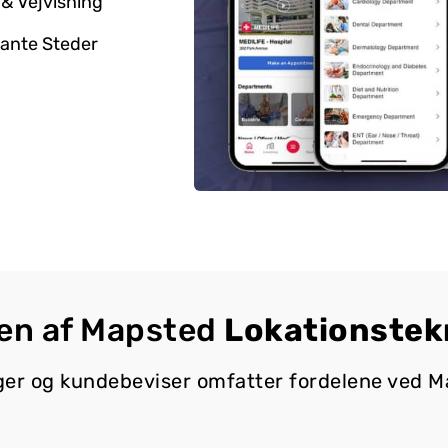
& Vejvisning
sante Steder
en af Mapsted
Lokationstek
er og kundebeviser omfatter fordelene ved Ma