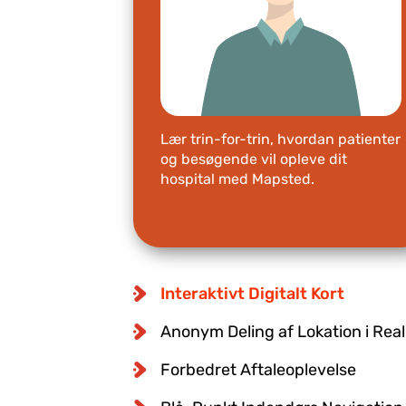
Lær trin-for-trin, hvordan patienter
og besøgende vil opleve dit
hospital med Mapsted.
Interaktivt Digitalt Kort
Anonym Deling af Lokation i Real
Forbedret Aftaleoplevelse