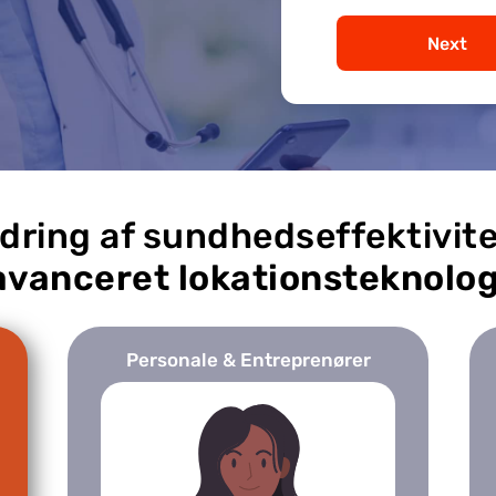
Next
dring af sundhedseffektivit
avanceret lokationsteknolog
Personale & Entreprenører