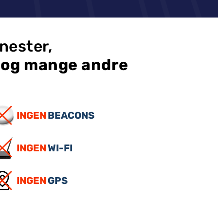
enester,
n og mange andre
INGEN
BEACONS
INGEN
WI-FI
INGEN
GPS