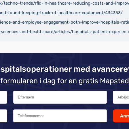
techno-trends/rfid-in-healthcare-reducing-costs-and-improvi
and-found-keeping-track-of-healthcare-equipment/434353/
rience-and-employee-engagement-both-improve-hospitals-rati
sciences-and-health-care/articles/hospitals-patient-experienc
ospitalsoperationer med
avancere
 formularen i dag for en gratis Mapste
Anm