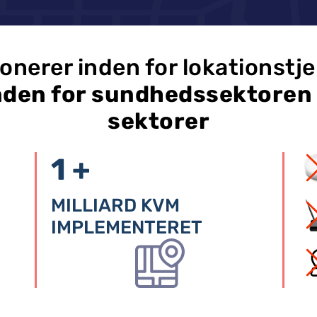
ionerer inden for lokationstj
inden for sundhedssektore
sektorer
1 +
MILLIARD KVM
IMPLEMENTERET