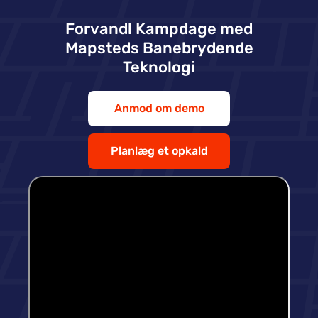
Forvandl Kampdage med
Mapsteds Banebrydende
Teknologi
Anmod om demo
Planlæg et opkald