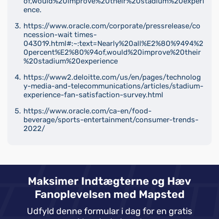
of,would%20improve%20their%20stadium%20experi
ence.
https://www.oracle.com/corporate/pressrelease/co
ncession-wait times-
043019.html#:~:text=Nearly%20all%E2%80%9494%2
0percent%E2%80%94of,would%20improve%20their
%20stadium%20experience
https://www2.deloitte.com/us/en/pages/technolog
y-media-and-telecommunications/articles/stadium-
experience-fan-satisfaction-survey.html
https://www.oracle.com/ca-en/food-
beverage/sports-entertainment/consumer-trends-
2022/
Maksimer Indtægterne og Hæv
Fanoplevelsen med Mapsted
Udfyld denne formular i dag for en gratis