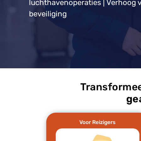
luchthavenoperaties | Verhoog v
beveiliging
Transformee
ge
Voor Reizigers