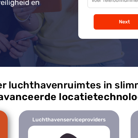
eiligheid en
Next
r luchthavenruimtes in sli
avanceerde locatietechnolo
Luchthavenserviceproviders