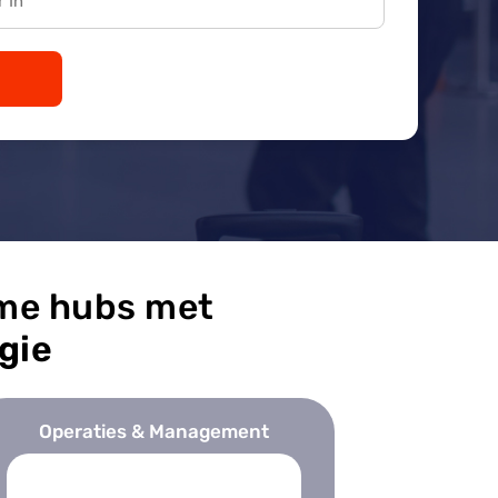
mme hubs met
gie
Operaties & Management