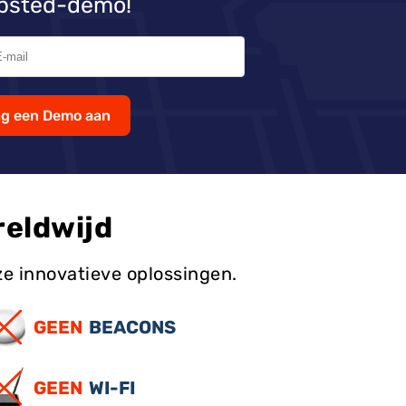
Mapsted-demo!
ag een Demo aan
eldwijd
ze innovatieve oplossingen.
GEEN
BEACONS
GEEN
WI-FI