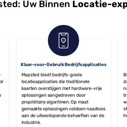
ted: Uw Binnen
Locatie-ex
Klaar-voor-Gebruik Bedrijfsapplicaties
+
Mapsted biedt bedrijfs-grade
B
or
locatieapplicaties die traditionele
d
kaarten overstijgen met hardware-vrije
n
n
oplossingen aangedreven door
t
propriëtaire algoritmen. Op maat
w
gemaakte oplossingen voldoen naadloos
s
aan de uiteenlopende behoeften van de
h
industrie.