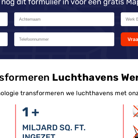
nog dit formulier in voor een gratis 
Vra
nsformeren
Luchthavens Wer
hnologie transformeren we luchthavens met on
1 +
MILJARD SQ. FT.
INGEZET