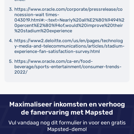
https://www.oracle.com/corporate/pressrelease/co
ncession-wait times-
043019.html#:~:text=Nearly%20all%E2%80%9494%2
0percent%E2%80%94of,would%20improve%20their
%20stadium%20experience
https://www2.deloitte.com/us/en/pages/technolog
y-media-and-telecommunications/articles/stadium-
experience-fan-satisfaction-survey.html
https://www.oracle.com/ca-en/food-
beverage/sports-entertainment/consumer-trends-
2022/
Maximaliseer inkomsten en verhoog
de fanervaring met Mapsted
Vul vandaag nog dit formulier in voor een gratis
Mapsted-demo!