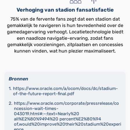
Verhoging van stadion fansatisfactie
75% van de fervente fans zegt dat een stadion dat
gemakkelijk te navigeren is hun tevredenheid over de
gamedagervaring verhoogt. Locatietechnologie biedt
een naadloze navigatie-ervaring, zodat fans
gemakkelijk voorzieningen, zitplaatsen en concessies
kunnen vinden, wat hun plezier maximaliseert.
Bronnen
https://www.oracle.com/a/ocom/docs/dc/stadium-
of-the-future-report-final.pdf
https://www.oracle.com/corporate/pressrelease/co
ncession-wait-times-
043019.html#:~:text=Nearly%20
all%E2%80%9494%20 percent%E2%80%94
of,would%20improve%20their%20stadium%20experi
ence.