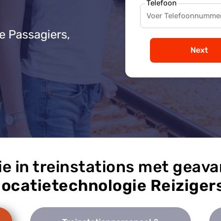
Telefoon
e Passagiers,
Next
ie in treinstations met geav
locatietechnologie Reiziger