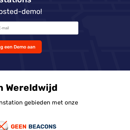
Mapsted-demo!
ag een Demo aan
n Wereldwijd
einstation gebieden met onze
GEEN
BEACONS