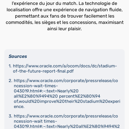
l'expérience du jour du match. La technologie de
localisation offre une expérience de navigation fluide,
permettant aux fans de trouver facilement les
commodités, les sièges et les concessions, maximisant
ainsi leur plaisir.
Sources
https://www.oracle.com/a/ocom/docs/dc/stadium-
of-the-future-report-final.pdf
https://www.oracle.com/corporate/pressrelease/co
ncession-wait-times-
043019.html#:~:text=Nearly%20
all%E2%80%9494%20 percent%E2%80%94
of,would%20improve%20their%20stadium%20experi
ence.
https://www.oracle.com/corporate/pressrelease/co
ncession-wait times-
043019.html#:~:text=Nearly%20all%E2%80%9494%2