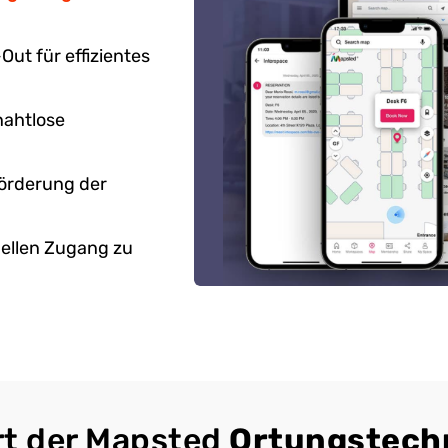
ut für effizientes
nahtlose
Förderung der
ellen Zugang zu
rt der Mapsted
Ortungstech