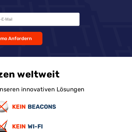
mo Anfordern
zen weltweit
unseren innovativen Lösungen
KEIN
BEACONS
KEIN
WI-FI