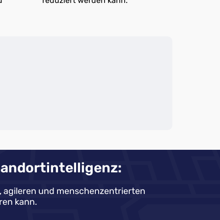
d
reduziert werden kann.
andortintelligenz:
en, agileren und menschenzentrierten
ren kann.