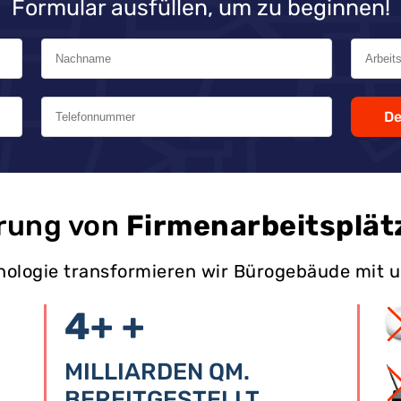
Formular ausfüllen, um zu beginnen!
De
rung von
Firmenarbeitsplät
hnologie transformieren wir Bürogebäude mit 
4+
+
MILLIARDEN QM.
BEREITGESTELLT