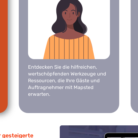
Entdecken Sie die hilfreichen,
wertschöpfenden Werkzeuge und
Ressourcen, die Ihre Gäste und
Auftragnehmer mit Mapsted
erwarten.
 gesteigerte