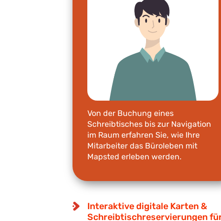
Von der Buchung eines
Schreibtisches bis zur Navigation
im Raum erfahren Sie, wie Ihre
Mitarbeiter das Büroleben mit
Mapsted erleben werden.
Interaktive digitale Karten &
Schreibtischreservierungen für