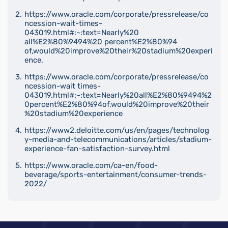
https://www.oracle.com/corporate/pressrelease/co
ncession-wait-times-
043019.html#:~:text=Nearly%20
all%E2%80%9494%20 percent%E2%80%94
of,would%20improve%20their%20stadium%20experi
ence.
https://www.oracle.com/corporate/pressrelease/co
ncession-wait times-
043019.html#:~:text=Nearly%20all%E2%80%9494%2
0percent%E2%80%94of,would%20improve%20their
%20stadium%20experience
https://www2.deloitte.com/us/en/pages/technolog
y-media-and-telecommunications/articles/stadium-
experience-fan-satisfaction-survey.html
https://www.oracle.com/ca-en/food-
beverage/sports-entertainment/consumer-trends-
2022/