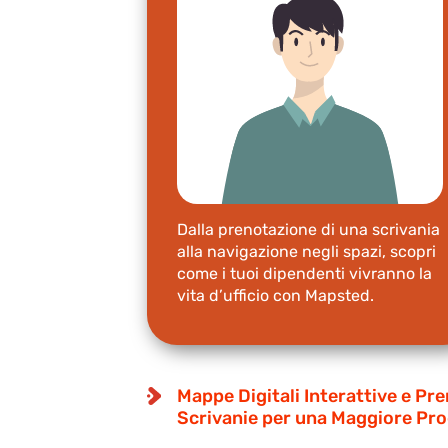
Dalla prenotazione di una scrivania
alla navigazione negli spazi, scopri
come i tuoi dipendenti vivranno la
vita d’ufficio con Mapsted.
Mappe Digitali Interattive e Pre
Scrivanie per una Maggiore Pro