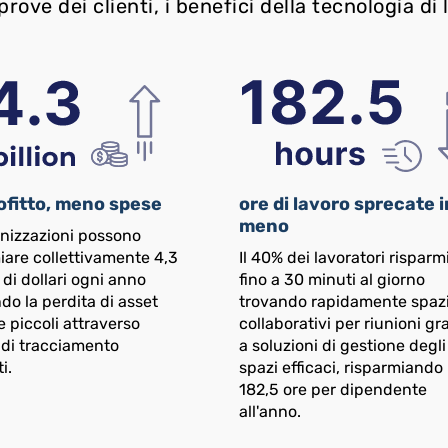
rove dei clienti, i benefici della tecnologia d
ofitto, meno spese
ore di lavoro sprecate i
meno
nizzazioni possono
iare collettivamente 4,3
Il 40% dei lavoratori risparm
 di dollari ogni anno
fino a 30 minuti al giorno
do la perdita di asset
trovando rapidamente spaz
e piccoli attraverso
collaborativi per riunioni gr
 di tracciamento
a soluzioni di gestione degli
i.
spazi efficaci, risparmiando
182,5 ore per dipendente
all'anno.