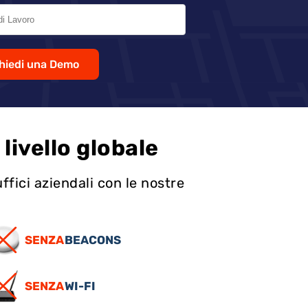
hiedi una Demo
 livello globale
ffici aziendali con le nostre
SENZA
BEACONS
SENZA
WI-FI