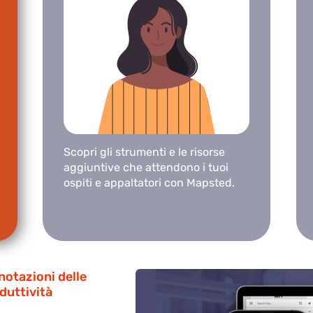
Scopri gli strumenti e le risorse
aggiuntive che attendono i tuoi
ospiti e appaltatori con Mapsted.
notazioni delle
duttività