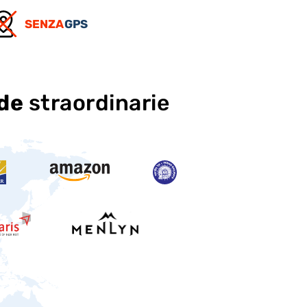
SENZA
GPS
nde
straordinarie