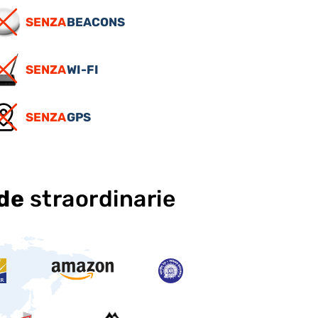
SENZA
BEACONS
SENZA
WI-FI
SENZA
GPS
nde
straordinarie