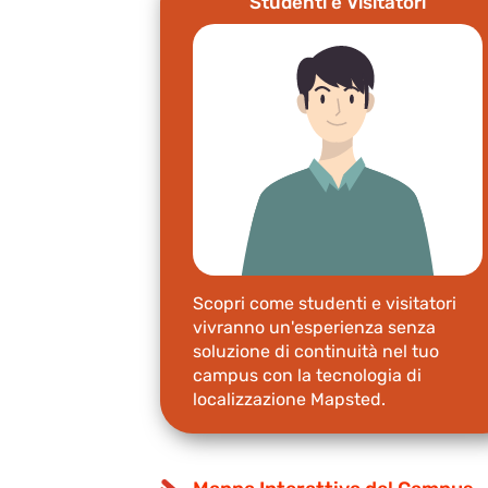
Studenti e Visitatori
Scopri come studenti e visitatori
vivranno un'esperienza senza
soluzione di continuità nel tuo
campus con la tecnologia di
localizzazione Mapsted.