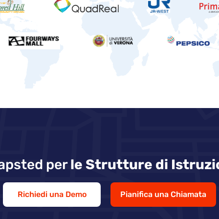
Mapsted per
le Strutture di Istruz
Richiedi una Demo
Pianifica una Chiamata