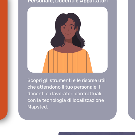
Personale, Docenti e Appaltatori
Scopri gli strumenti e le risorse utili
che attendono il tuo personale, i
docenti e i lavoratori contrattuali
con la tecnologia di localizzazione
Mapsted.