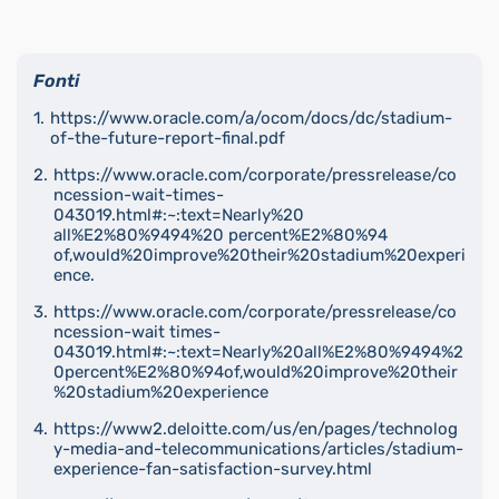
Fonti
https://www.oracle.com/a/ocom/docs/dc/stadium-
of-the-future-report-final.pdf
https://www.oracle.com/corporate/pressrelease/co
ncession-wait-times-
043019.html#:~:text=Nearly%20
all%E2%80%9494%20 percent%E2%80%94
of,would%20improve%20their%20stadium%20experi
ence.
https://www.oracle.com/corporate/pressrelease/co
ncession-wait times-
043019.html#:~:text=Nearly%20all%E2%80%9494%2
0percent%E2%80%94of,would%20improve%20their
%20stadium%20experience
https://www2.deloitte.com/us/en/pages/technolog
y-media-and-telecommunications/articles/stadium-
experience-fan-satisfaction-survey.html