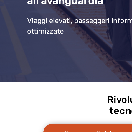
all'avanguardia
Viaggi elevati, passeggeri infor
ottimizzate
Rivol
tecn