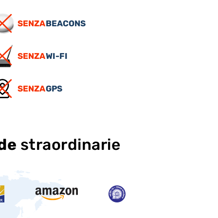
SENZA
BEACONS
SENZA
WI-FI
SENZA
GPS
nde
straordinarie