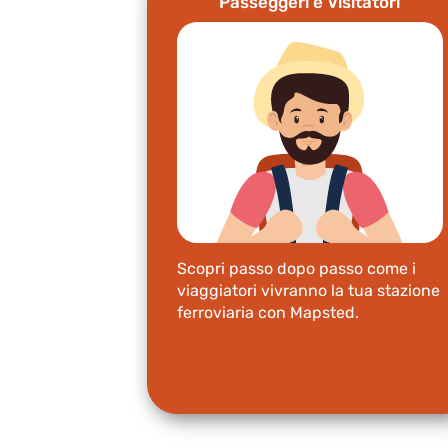
Passeggeri e Visitatori
Scopri passo dopo passo come i
viaggiatori vivranno la tua stazione
ferroviaria con Mapsted.