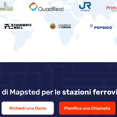
 di Mapsted per le
stazioni ferrov
Richiedi una Demo
Pianifica una Chiamata