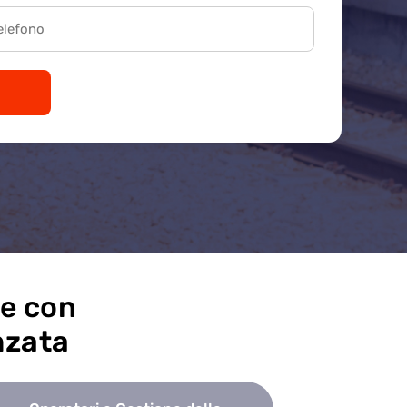
ie con
nzata