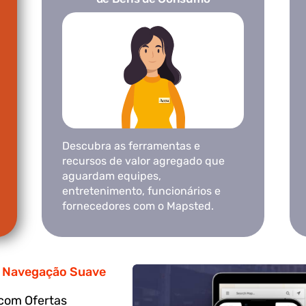
Descubra as ferramentas e
recursos de valor agregado que
aguardam equipes,
entretenimento, funcionários e
fornecedores com o Mapsted.
ra Navegação Suave
com Ofertas