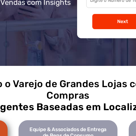
 Vendas com Insights
Next
 o Varejo de Grandes Lojas 
Compras
ligentes Baseadas em Locali
Equipe & Associados de Entrega
de Bens de Consumo