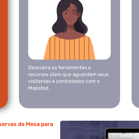
Descubra as ferramentas e
recursos úteis que aguardam seus
visitantes e contratados com o
Mapsted.
eservas de Mesa para