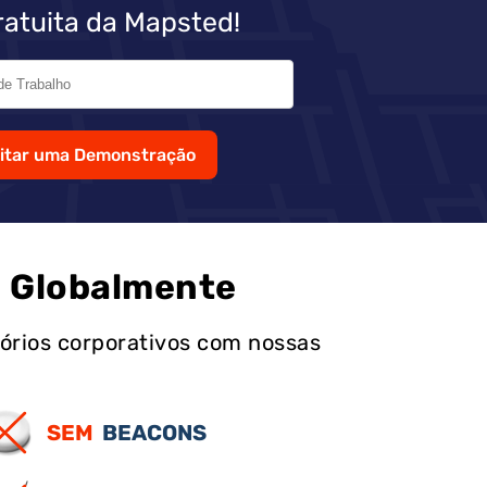
atuita da Mapsted!
citar uma Demonstração
s Globalmente
órios corporativos com nossas
SEM
BEACONS