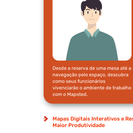
Desde a reserva de uma mesa até a
navegação pelo espaço, descubra
como seus funcionários
vivenciarão o ambiente de trabalho
com o Mapsted.
Mapas Digitais Interativos e R
Maior Produtividade