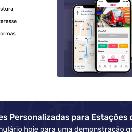
stura
teresse
aformas
es Personalizadas para Estações 
mulário hoje para uma demonstração gr