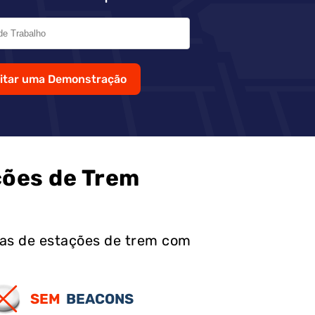
citar uma Demonstração
ções de Trem
eas de estações de trem com
SEM
BEACONS