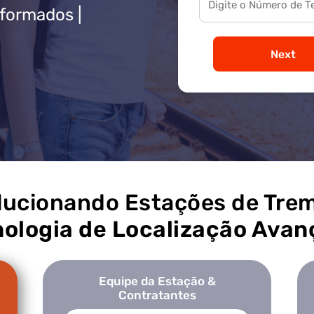
nformados |
Next
lucionando Estações de Tre
ologia de Localização Ava
Equipe da Estação &
Contratantes