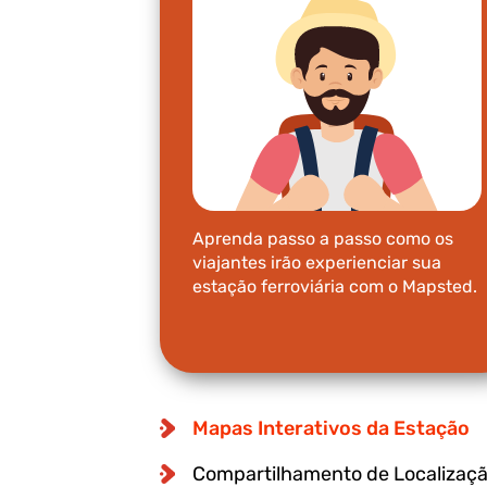
Aprenda passo a passo como os
viajantes irão experienciar sua
estação ferroviária com o Mapsted.
Mapas Interativos da Estação
Compartilhamento de Localizaç