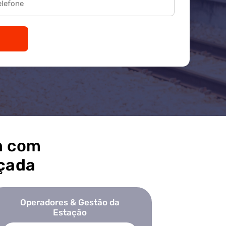
m com
nçada
Operadores & Gestão da
Estação