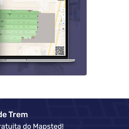
de Trem
atuita do Mapsted!