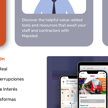
Discover the helpful value-added
tools and resources that await your
staff and contractors with
Mapsted.
ión
Real
terrupciones
 Interés
taformas