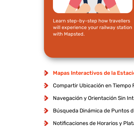
Learn step-by-step how travellers
will experience your railway station
with Mapsted.
Mapas Interactivos de la Estac
Compartir Ubicación en Tiempo 
Navegación y Orientación Sin In
Búsqueda Dinámica de Puntos de
Notificaciones de Horarios y Pla