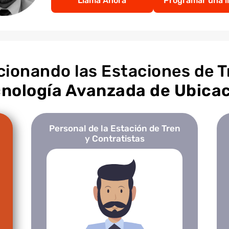
Llama Ahora
Programar una l
cionando las Estaciones de T
nología Avanzada de Ubica
Personal de la Estación de Tren
y Contratistas